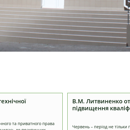
технічної
В.М. Литвиненко о
підвищення кваліфі
ічного та приватного права
Червень – період не тільки п
лучилась до практичних