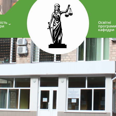
ість
Освітні
ри
програм
кафедри