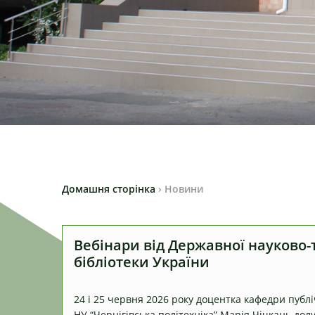
Домашня сторінка
›
Новини
Вебінари від Державної науково-
бібліотеки України
24 і 25 червня 2026 року доцентка кафедри публ
НУ “Чернігівська політехніка” Марія Чічкань до