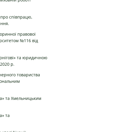
 про співпрацю,
ання.
оринної правової
ерситетом №116 від
рнігові» та юридичною
2020 р.
онерного товариства
іональним
ка» та Хмельницьким
а» та