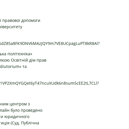
ої правової допомоги
ніверситету
86x6dZ85a8FK9DNV6MAzJQY9m7VE8UCpagLuPT8kR8Al
?
ька політехніка»
лкою Освітній дім прав
diutorium» та
xYn1VP2XmQYGQet6yT47ncuXUdk6n8sum5cEE2tL7CLl
?
льним центром з
нлайн було проведено
енти юридичного
иція (Суд. Публічна