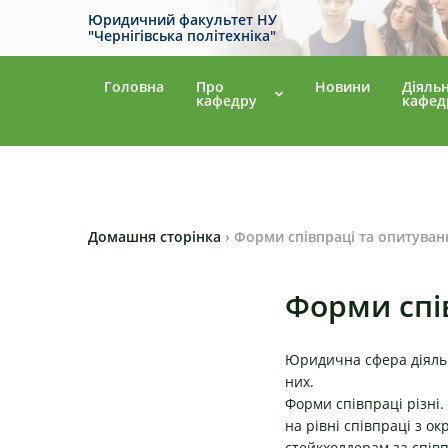
Юридичний факультет НУ
"Чернігівська політехніка"
Головна
Про
Новини
Діяльн
кафедру
кафед
Домашня сторінка
›
Форми співпраці та опитуван
Форми спі
Юридична сфера діяльн
них.
Форми співпраці різні. 
на рівні співпраці з 
стейкхолдерам за співп