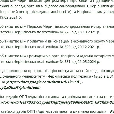
ацю між Чернігівським центром перепідготовки та підвищення 
ржавної влади, органів місцевого самоврядування, керівників д
(Сіверський центр післядипломної освіти) та Національним уніве
19.02.2021 р.
обітництво між Першою Чернігівською державною нотаріально
етом «Чернігівська політехніка» № 278 від 18.10.2021 р.
бітництво між приватним виконавцем виконавчого округу Черніг
етом «Чернігівська політехніка» № 320 від 20.12.2021 р.
бітництво між Громадською організацією “Академія нотаріату У
етом «Чернігівська політехніка» № 531 від 21.05.2024 р.
о до положення про організацію опитування стейкхолдерів щодо 
аціонального університету «Чернігівська політехніка» № 26 від 3
ня (
https://docs.google.com/forms/d/1l8ZLfC_-
oyQzObaHYplznIk/edit
).
кхолдерів ОПП «Адміністративна та цивільна юстиція» за поси
com/forms/d/1JeS7D32VxLypdBTHgfCjpsHyY9NwCGtMQ_kRCKB9-0c/
 стейкхолдерів ОПП «Адміністративна та цивільна юстиція» –
Р