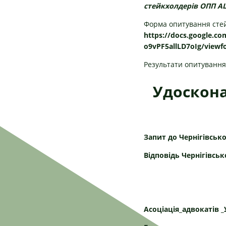
стейкхолдерів ОПП 
Форма опитування сте
https://docs.google.c
o9vPF5allLD7oIg/view
Результати опитування
Удоскона
Запит до Чернігівськ
Відповідь Чернігівсь
Асоціація_адвокатів 