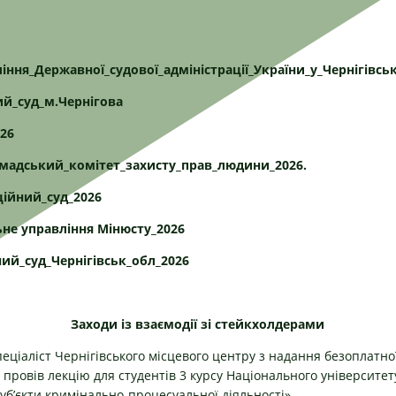
іння_Державної_судової_адміністрації_України_у_Чернігівськ
й_суд_м.Чернігова
026
омадський_комітет_захисту_прав_людини_2026.
ційний_суд_2026
не управління Мінюсту_2026
ий_суд_Чернігівськ_обл_2026
Заходи із взаємодії зі стейкхолдерами
пеціаліст Чернігівського місцевого центру з надання безоплатно
ровів лекцію для студентів 3 курсу Національного університет
Суб’єкти кримінально-процесуальної діяльності».