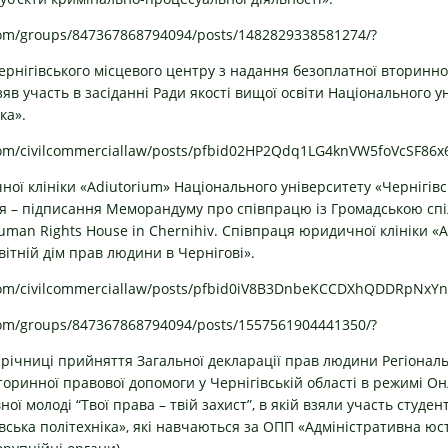
com/groups/847367868794094/posts/1482829338581274/
?
ернігівського місцевого центру з надання безоплатної вторинн
в участь в засіданні Ради якості вищої освіти Національного у
ка».
.com/civilcommerciallaw/posts/pfbid02HP2Qdq1LG4knVW5foVcSF
ної клініки «Adiutorium» Національного університету «Чернігівс
ія – підписання Меморандуму про співпрацю із Громадською спі
uman Rights House in Chernihiv. Співпраця юридичної клініки «A
вітній дім прав людини в Чернігові».
.com/civilcommerciallaw/posts/pfbid0iV8B3DnbeKCCDXhQDDRpN
com/groups/847367868794094/posts/1557561904441350/
?
2 річниці прийняття Загальної декларації прав людини Регіона
торинної правової допомоги у Чернігівській області в режимі О
ої молодi “Твої права – твiй захист”, в якій взяли участь студ
вська політехніка», які навчаються за ОПП «Адміністративна юст