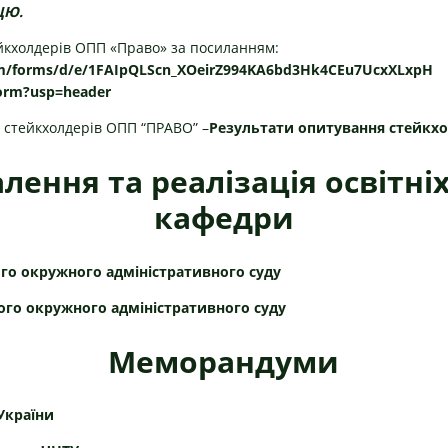
АЦЮ
.
йкхолдерів ОПП «Право» за посиланням:
om/forms/
d/e/1FAIpQLScn_
XOeirZ994KA6bd3Hk4CEu7UcxXLxpH
form?usp=
header
 стейкхолдерів ОПП “ПРАВО” –
Результати опитування стейкхо
лення та реалізація освітні
кафедри
ого окружного адміністративного суду
кого окружного адміністративного суду
Меморандуми
_України