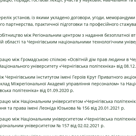
релік установ, із якими укладено договори, угоди, меморандуми
го партнерства, практичної підготовки та професійного стажув
бітництво між Регіональним центром з надання безоплатної вт
кій області та Чернігівським національними технологічним унів
ацю між Громадською спілкою «Освітній дім прав людини в Че
Національного університету «Чернігівська політехніка» від 08.12.
іж Чернігівським інститутом імені Героїв Крут Приватного акці
лад Міжрегіональної Академії управління персоналом» та Нац
ська політехніка» від 01.09.2020 р.
ацю між Національним університетом «Чернігівська політехні
ня та права імені Леоніда Юзькова № 156 від 20.01.2021 р.
ацю між Національним університетом «Чернігівська політехнік
іональним університетом № 157 від 02.02.2021 р.