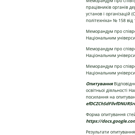
Меморандум про співпр
працівників органів де
установ і організацій 
політехніка» № 158 від 
Меморандум про співр
Національним університ
Меморандум про співро
Національним університ
Меморандум про співро
Національним університ
Опитування
Відповідн
освітньої діяльності Н
посилання на опитуван
efDCZChSdFllvfDNURSr
Форма опитування стей
https://docs.google.
Результати опитування