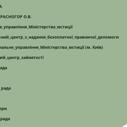
А
КРАСНОГОР О.В.
е_управління_Міністерства_юстиції
ьний_центр_з_надання_безоплатної_правничої_допомоги
альне_управління_Міністерства_юстиції (м. Київ)
ий_центр_зайнятості
рада
_рада
ери
_рада