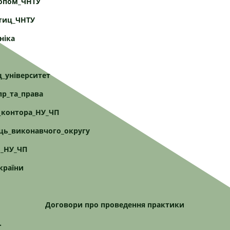
допом_ЧНТУ
тиц_ЧНТУ
ніка
ц_університет
пр_та_права
_контора_НУ_ЧП
ць_виконавчого_округу
л_НУ_ЧП
країни
Договори про проведення практики
.