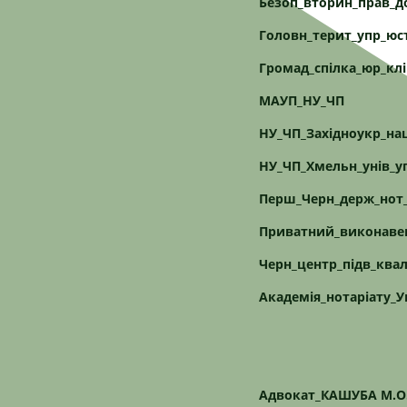
Безоп_вторин_прав_
Головн_терит_упр_юс
Громад_спілка_юр_клі
МАУП_НУ_ЧП
НУ_ЧП_Західноукр_на
НУ_ЧП_Хмельн_унів_у
Перш_Черн_держ_нот
Приватний_виконаве
Черн_центр_підв_ква
Академія_нотаріату_У
Адвокат_КАШУБА М.О