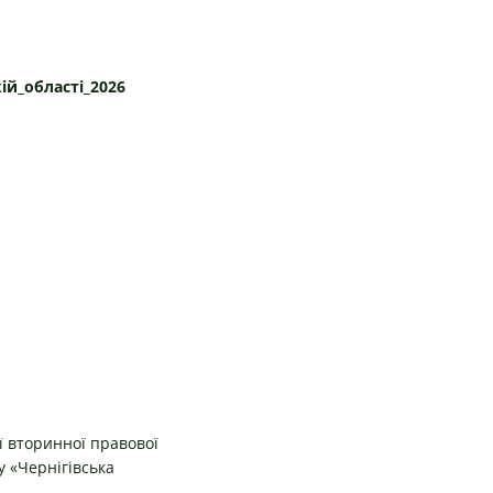
ій_області_2026
ї вторинної правової
у «Чернігівська