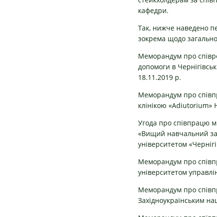
кафедри.
Так, нижче наведено пе
зокрема щодо загально
Меморандум про співро
допомоги в Чернігівсь
18.11.2019 р.
Меморандум про співпр
клінікою «Adiutorium» 
Угода про співпрацю м
«Вищий навчальний зак
університетом «Чернігів
Меморандум про співпр
університетом управлін
Меморандум про співпр
Західноукраїнським нац