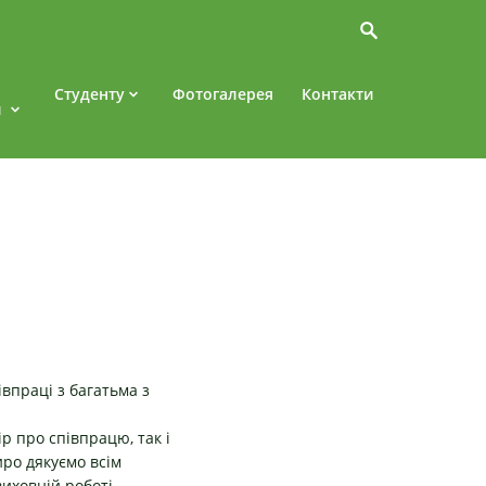
Студенту
Фотогалерея
Контакти
и
впраці з багатьма з
ір про співпрацю, так і
иро дякуємо всім
виховній роботі