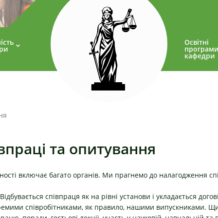
ість
Освітні
ри
програм
кафедри
ня
впраці та опитування
ості включає багато органів. Ми прагнемо до налагодження спі
Відбувається співпраця як на рівні установи і укладається догов
окремими співробітниками, як правило, нашими випускниками. Щ
рацю, поради, гостьові лекції, участь у науковій, навчальній та 