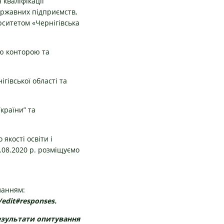
кваліфікації
ержавних підприємств,
рситетом «Чернігівська
ю конторою та
івської області та
країни” та
якості освіти і
1.08.2020 р. розміщуємо
ланням:
edit#responses.
езультати опитування