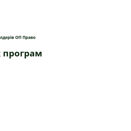
лдерів ОП Право
х програм