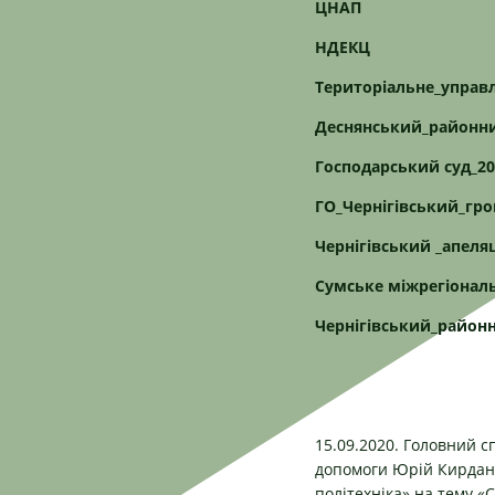
ЦНАП
НДЕКЦ
Територіальне_управл
Деснянський_районни
Господарський суд_2
ГО_Чернігівський_гр
Чернігівський _апеля
Сумське міжрегіональ
Чернігівський_районн
15.09.2020. Головний с
допомоги Юрій Кирдан п
політехніка» на тему «