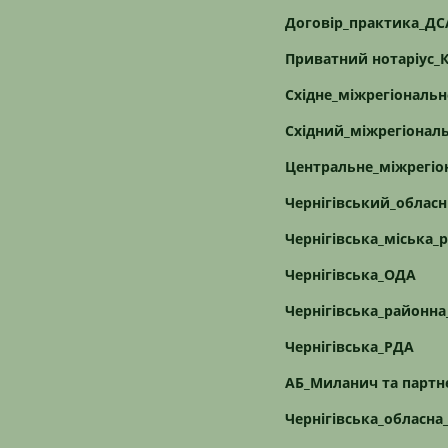
Договір_практика_ДС
Приватний нотаріус_
Східне_міжрегіональн
Східний_міжрегіонал
Центральне_міжрегіон
Чернігівський_обласн
Чернігівська_міська_
Чернігівська_ОДА
Чернігівська_районна
Чернігівська_РДА
АБ_Миланич та партн
Чернігівська_обласна