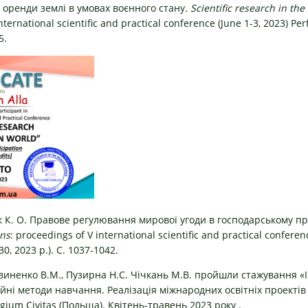
р оренди землі в умовах воєнного стану
. Scientific research in t
nternational scientific and practical conference (June 1-3, 2023) Per
5.
ок К. О. Правове регулювання мирової угоди в господарському п
ons
: proceedings of V international scientific and practical conferen
, 2023 р.). С. 1037-1042.
твиненко В.М., Пузирна Н.С. Чічкань М.В. пройшли стажування «
ційні методи навчання. Реалізація міжнародних освітніх проектів
gium Civitas (Польща). Квітень-травень 2023 року .