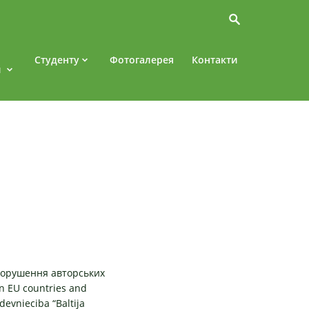
Студенту
Фотогалерея
Контакти
и
 порушення авторських
 in EU countries and
devnieciba “Baltija