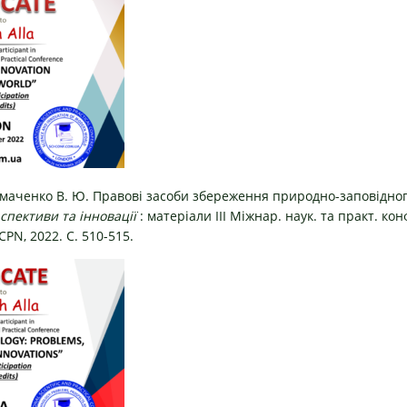
маченко В. Ю. Правові засоби збереження природно-заповідно
спективи та інновації
: матеріали III Міжнар. наук. та практ. конф
СРN, 2022. С. 510-515.