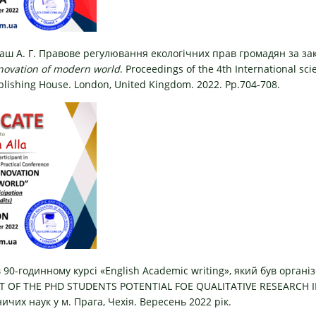
баш А. Г. Правове регулювання екологічних прав громадян за з
novation of modern world
. Proceedings of the 4th International scie
lishing House. London, United Kingdom. 2022. Pp.704-708.
в 90-годинному курсі «English Academic writing», який був орган
 OF THE PHD STUDENTS POTENTIAL FOE QUALITATIVE RESEARCH I
чих наук у м. Прага, Чехія. Вересень 2022 рік.