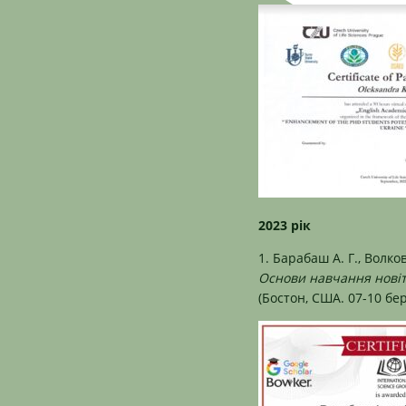
2023 рік
1. Барабаш А. Г., Волк
Основи навчання новіт
(Бостон, США. 07-10 бе