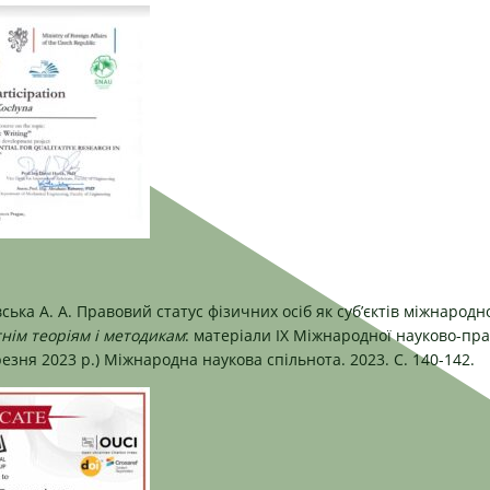
овська А. А. Правовий статус фізичних осіб як суб’єктів міжнарод
нім теоріям і методикам
: матеріали ІХ Міжнародної науково-пр
резня 2023 р.) Міжнародна наукова спільнота. 2023. С. 140-142.