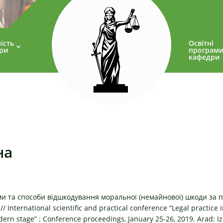
ість
Освітні
ри
програм
кафедри
на
и та способи відшкодування моральної (немайнової) шкоди за
/ International scientific and practical conference “Legal practice
ern stage” : Conference proceedings, January 25-26, 2019. Arad: Iz