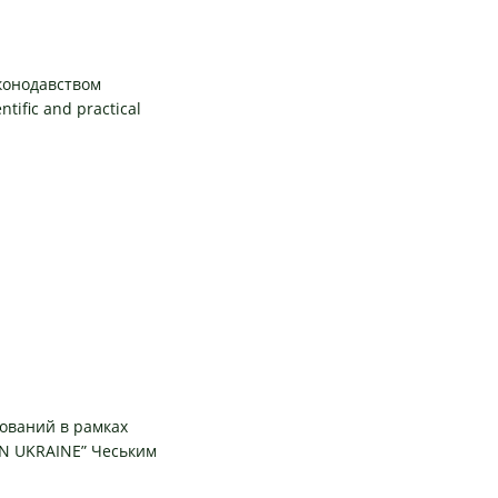
аконодавством
ntific and practical
ізований в рамках
N UKRAINE” Чеським