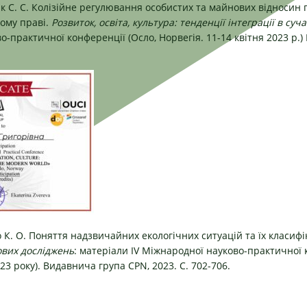
нік С. С. Колізійне регулювання особистих та майнових відносин
ому праві.
Розвиток, освіта, культура: тенденції інтеграції в суча
о-практичної конференції (Осло, Норвегія. 11-14 квітня 2023 р.
ко К. О. Поняття надзвичайних екологічних ситуацій та їх класифі
ових досліджень
: матеріали IV Міжнародної науково-практичної к
23 року). Видавнича група СРN, 2023. С. 702-706.