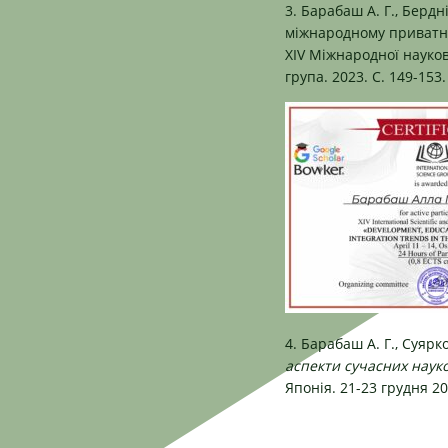
3. Барабаш А. Г., Берд
міжнародному приватн
XIV Міжнародної науков
група. 2023. С. 149-153.
4. Барабаш А. Г., Суяр
аспекти сучасних наук
Японія. 21-23 грудня 20