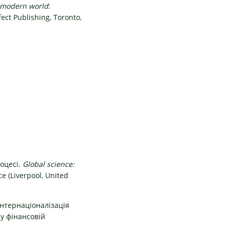
he modern world
:
fect Publishing, Toronto,
роцесі.
Global science:
ce (Liverpool, United
Інтернаціоналізація
 у фінансовій