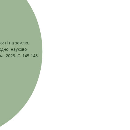
ості на землю.
одної науково-
а. 2023. С. 145-148.