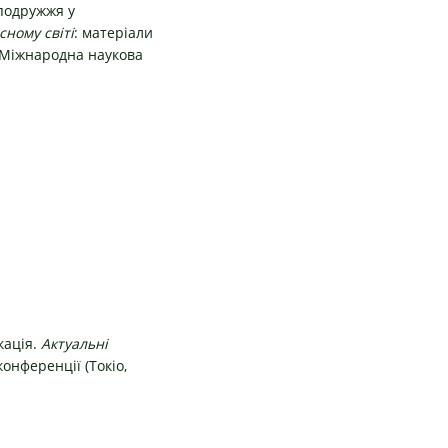
 подружжя у
сному світі
: матеріали
) Міжнародна наукова
кація.
Актуальні
онференції (Токіо,