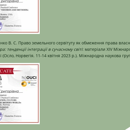
енко В. С. Право земельного сервітуту як обмеження права власн
ра: тенденції інтеграції в сучасному світі
: матеріали XIV Міжнар
(Осло, Норвегія. 11-14 квітня 2023 р.). Міжнародна наукова груп