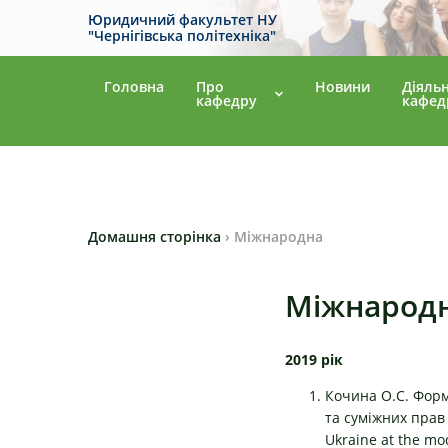
Юридичний факультет НУ
"Чернігівська політехніка"
Головна
Про
Новини
Діяльн
кафедру
кафед
Домашня сторінка
›
Міжнародна
Міжнарод
2019 рік
Кочина О.С. Форм
та суміжних прав /
Ukraine at the mod