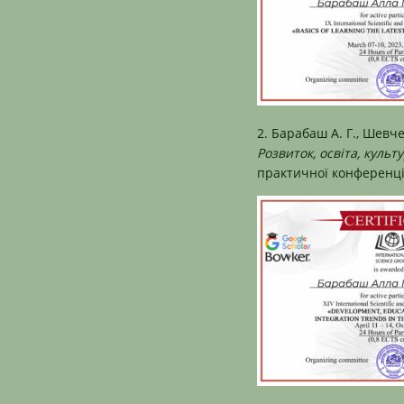
2. Барабаш А. Г., Шевч
Розвиток, освіта, культу
практичної конференції 