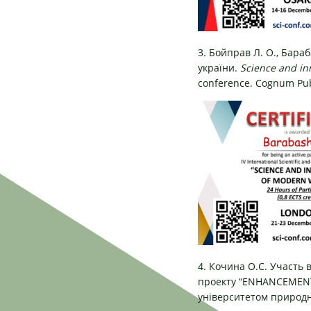
3. Бойправ Л. О., Бара
україни.
Science and in
conference. Cognum Pub
4. Кочина О.С. Участь 
проекту “ENHANCEMENT
університетом природни