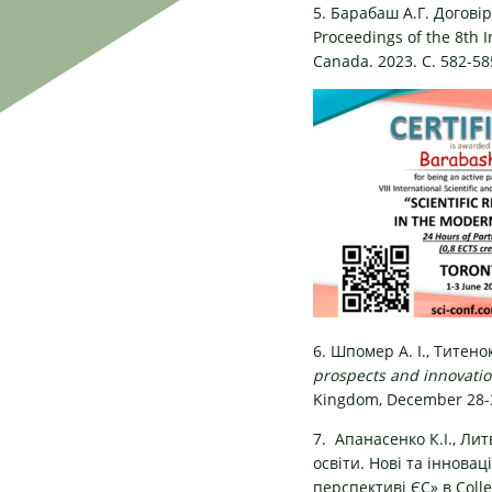
5. Барабаш А.Г. Догові
Proceedings of the 8th I
Canada. 2023. С. 582-58
6. Шпомер А. І., Титен
prospects and innovati
Kingdom, December 28-30
7. Апанасенко К.І., Ли
освіти. Нові та іннова
перспективі ЄС» в Colle