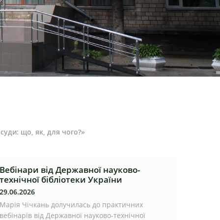
уди: що, як, для чого?»
Вебінари від Державної науково-
технічної бібліотеки України
29.06.2026
Марія Чічкань долучилась до практичних
вебінарів від Державної науково-технічної