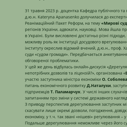
31 травня 2023 р. доцентка
Кафедра публічного та 
д.ю.н.
Kateryna Apanasenko
долучилася до експертн
Реанімаційний Пакет Реформ, на тему
«Мирові суди
регіонів України, адвокати, науковці. Мова йшла 
в Україні. Були висловлені достатньо різні підход
можливу роль як інституції досудового врегулюванн
інституту окреслив відомий вчений, д.ю.н., проф. 
суди «судом громади». Передбачається анкетуванн
обговореної проблематики.
У цей же день відбулась онлайн-дискусія «Дерегуляці
непотрібних дозволів та ліцензій?», організована «
участю заступника міністра економіки
О. Соболева
питань економічного розвитку
Д.Наталухи
, засту
підприємців
Т. Паламарчук
. У числі інших слухачі
запитанням про зміни у системі державного нагляд
З приводу перспектив дерегулювання заступник мі
скасувати лише окремі дозволи, погодження, довід
економіку, у т.ч. так звані «нішеві» регулювання –
Подальше дерегулювання неможливе через його су