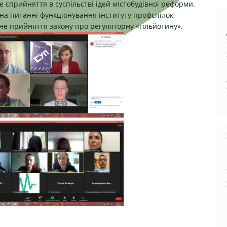
 сприйняття в суспільстві ідей містобудівної реформи.
на питанні функціонування інституту профспілок,
 не прийняття закону про регуляторну «гільйотину».