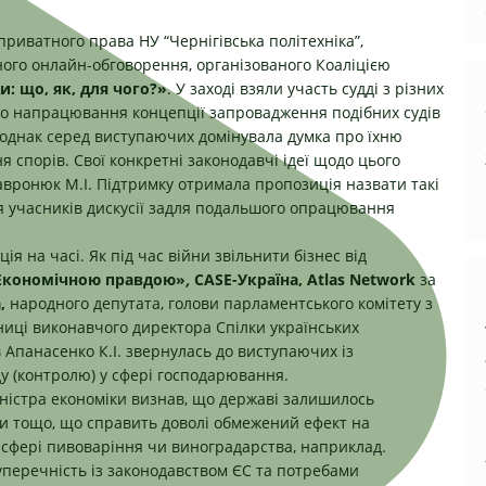
приватного права НУ “Чернігівська політехніка”
,
ого онлайн-обговорення, організованого Коаліцією
: що, як, для чого?»
. У заході взяли участь судді з різних
про напрацювання концепції запровадження подібних судів
и, однак серед виступаючих домінувала думка про їхню
я спорів. Свої конкретні законодавчі ідеї щодо цього
Хавронюк М.І. Підтримку отримала пропозиція назвати такі
я учасників дискусії задля подальшого опрацювання
я на часі. Як під час війни звільнити бізнес від
Економічною правдою»
,
CASE-Україна, Atlas Network
за
,
народного депутата, голови парламентського комітету з
пниці виконавчого директора Спілки українських
в Апанасенко К.І. звернулась до виступаючих із
у (контролю) у сфері господарювання.
ністра економіки визнав, що державі залишилось
ки тощо, що справить доволі обмежений ефект на
 у сфері пивоваріння чи виноградарства, наприклад.
перечність із законодавством ЄС та потребами