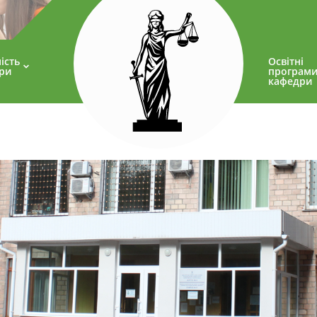
ість
Освітні
ри
програм
кафедри