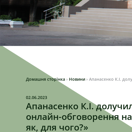
Домашня сторінка
›
Новини
›
Апанасенко К.І. дол
02.06.2023
Апанасенко К.І. долучи
онлайн-обговорення на
як, для чого?»