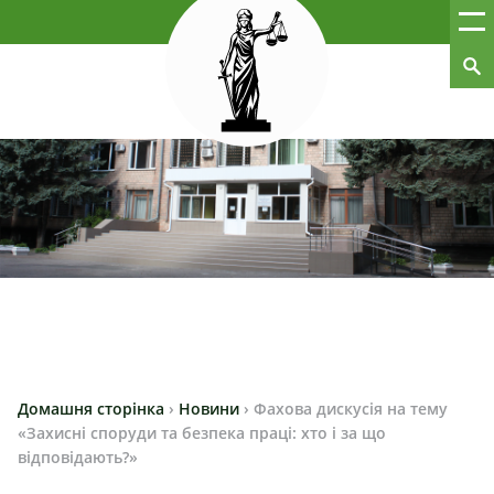
Домашня сторінка
›
Новини
›
Фахова дискусія на тему
«Захисні споруди та безпека праці: хто і за що
відповідають?»