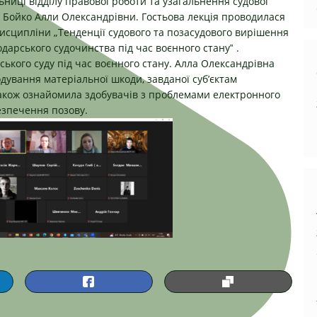
ьниці відділу правової роботи та узагальнення судової
і Бойко Алли Олександрівни. Гостьова лекція проводилася
дисципліни „Тенденції судового та позасудового вирішення
дарського судочинства під час воєнного стану‟ .
ького суду під час воєнного стану. Алла Олександрівна
дування матеріальної шкоди, завданої суб’єктам
також ознайомила здобувачів з проблемами електронного
езпечення позову.