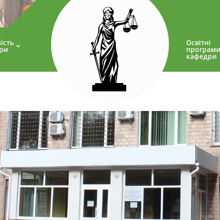
ість
Освітні
ри
програм
кафедри