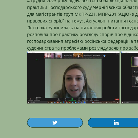
4 грудня 2023 року відбулася гостьова лекція начал
практики Господарського суду Чернігівської област
для магістрантів груп МКПР-231, МПР-231 (АЦЮ) з 
правових спорів‟ на тему: „Актуальні питання госпо
Лекторка зупинилась на питаннях роботи господарс
розповіла про практику розгляду спорів про відшко
господарювання агресією російської федерації, а 
судочинства та проблемами розгляду заяв про заб