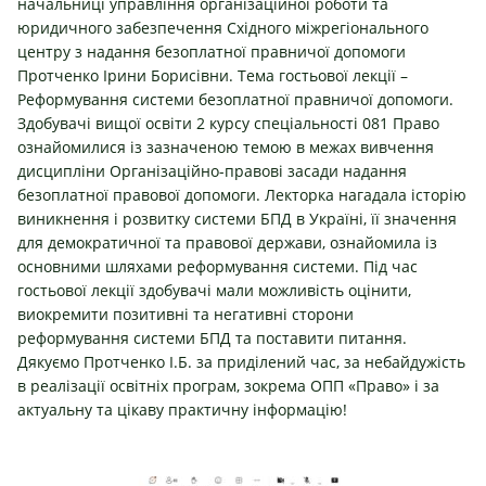
начальниці управління організаційної роботи та
юридичного забезпечення Східного міжрегіонального
центру з надання безоплатної правничої допомоги
Протченко Ірини Борисівни. Тема гостьової лекції –
Реформування системи безоплатної правничої допомоги.
Здобувачі вищої освіти 2 курсу спеціальності 081 Право
ознайомилися із зазначеною темою в межах вивчення
дисципліни Організаційно-правові засади надання
безоплатної правової допомоги. Лекторка нагадала історію
виникнення і розвитку системи БПД в Україні, її значення
для демократичної та правової держави, ознайомила із
основними шляхами реформування системи. Під час
гостьової лекції здобувачі мали можливість оцінити,
виокремити позитивні та негативні сторони
реформування системи БПД та поставити питання.
Дякуємо Протченко І.Б. за приділений час, за небайдужість
в реалізації освітніх програм, зокрема ОПП «Право» і за
актуальну та цікаву практичну інформацію!