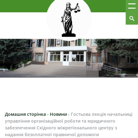
Домашня сторінка
›
Новини
›
Гостьова лекція начальниці
управління організаційної роботи та юридичного
забезпечення Східного міжрегіонального центру з
надання безоплатної правничої допомоги