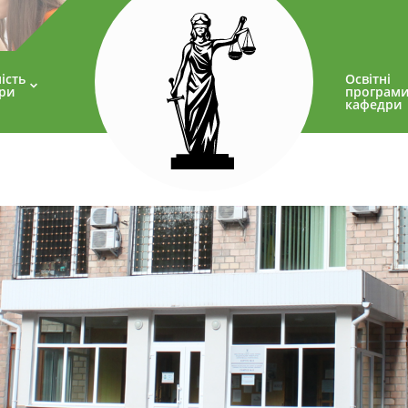
ість
Освітні
ри
програм
кафедри