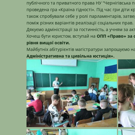
публічного та приватного права НУ “Чернігівська п
проведена гра «Країна гідності». Під час гри діт
також спробували себе у ролі парламентарів, затв
поміж різних варіантів реалізації соціальних прав.
Дякуємо адміністрації за гостинність, а учням за ак
Хочеш бути юристом, вступай на
ОПП «Право» за 
рівня вищої освіти.
Майбутніх абітурієнтів магістратури запрошуємо 
Адміністративна та цивільна юстиція».