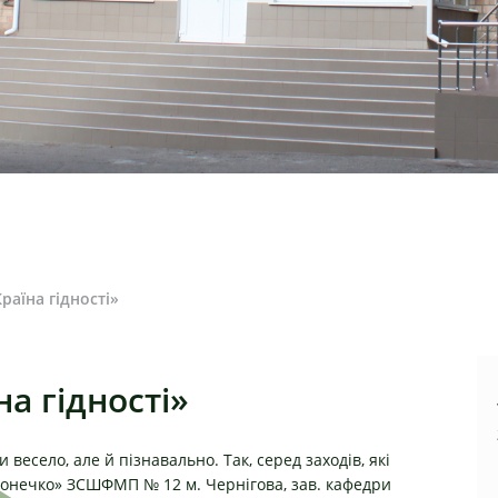
раїна гідності»
а гідності»
весело, але й пізнавально. Так, серед заходів, які
онечко» ЗСШФМП № 12 м. Чернігова, зав. к
афедри