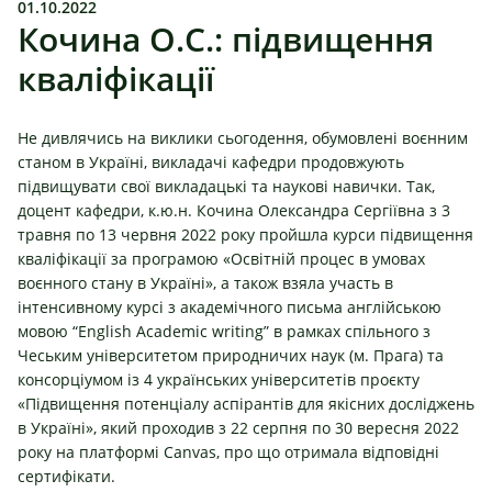
01.10.2022
Кочина О.С.: підвищення
кваліфікації
Не дивлячись на виклики сьогодення, обумовлені воєнним
станом в Україні, викладачі кафедри продовжують
підвищувати свої викладацькі та наукові навички. Так,
доцент кафедри, к.ю.н. Кочина Олександра Сергіївна з 3
травня по 13 червня 2022 року пройшла курси підвищення
кваліфікації за програмою «Освітній процес в умовах
воєнного стану в Україні», а також взяла участь в
інтенсивному курсі з академічного письма англійською
мовою “English Academic writing” в рамках спільного з
Чеським університетом природничих наук (м. Прага) та
консорціумом із 4 українських університетів проєкту
«Підвищення потенціалу аспірантів для якісних досліджень
в Україні», який проходив з 22 серпня по 30 вересня 2022
року на платформі Canvas, про що отримала відповідні
сертифікати.