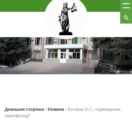
Домашня сторінка
›
Новини
›
Кочина О.С.: підвищення
кваліфікації