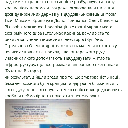
над тим, як краще та ефективніше розбудовувати нашу
країну після перемоги. Зокрема, оговорювали питання
досвіду іноземних держав у відбудові (Биховець Вікторія,
Ткач Максим, Кривопуск Діана, Гришанов Олег, Калюжна
Вікторія), можливості реалізації в Україні українського
економічного дива (Стельмах Карина), важливість та
ризики залучення іноземних інвесторів (Куц Аня,
Стрельцова Олександра), важливість маленьких кроків у
великих справах на прикладі волонтерського руху,
учасники якого допомагають відбудовувати житло та
інфраструктуру, що постраждали від рашистської навали
(Букатіна Вікторія).
Як результат, дійшли згоди про те, що згуртованість нації,
бажання кожного бути кращим та дарувати ближнім силу
свого духу, міць своїх рук та тепло своїх сердець дозволить
зробити неймовірне та повстати з попелу руїн!