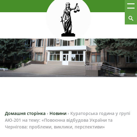
Домашня сторінка
›
Новини
›
Кураторська година у групі
АЮ-201 на тему: «Повоєнна відбудова України та
Чернігова: проблеми, виклики, перспективи»