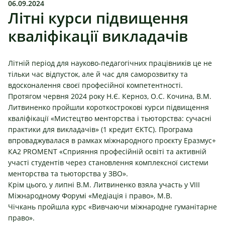
06.09.2024
Літні курси підвищення
кваліфікації викладачів
Літній період для науково-педагогічних працівників це не
тільки час відпусток, але й час для саморозвитку та
вдосконалення своєї професійної компетентності.
Протягом червня 2024 року
Н.Є. Керноз
,
O.С. Кочина
, В.М.
Литвиненко
пройшли короткострокові курси підвищення
кваліфікації «Мистецтво менторства і тьюторства: сучасні
практики для викладачів» (1 кредит ЄКТС). Програма
впроваджувалася в рамках міжнародного проєкту Еразмус+
КА2 PROMENT «Сприяння професійній освіті та активній
участі студентів через становлення комплексної системи
менторства та тьюторства у ЗВО».
Крім цього, у липні В.М.
Литвиненко
взяла участь у VIII
Міжнародному Форумі «Медіація і право»,
М.В.
Чічкань
пройшла курс «Вивчаючи міжнародне гуманітарне
право».