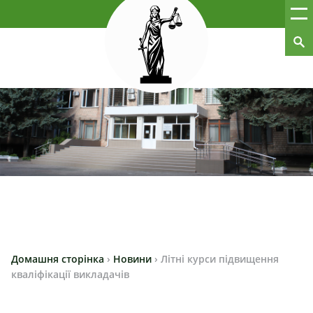
Домашня сторінка
›
Новини
›
Літні курси підвищення
кваліфікації викладачів