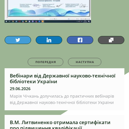
ПОПЕРЕДНЯ
НАСТУПНА
Вебінари від Державної науково-технічної
бібліотеки України
29.06.2026
Марія Чічкань долучилась до практичних вебінарів
від Державної науково-технічної бібліотеки України
В.М. Литвиненко отримала сертифікати
про підвищення кваліфікації