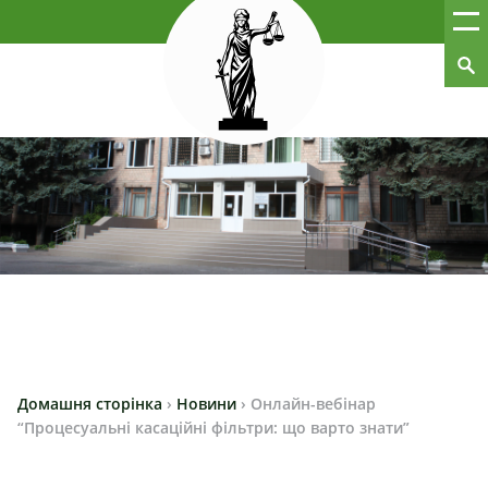
Домашня сторінка
›
Новини
›
Онлайн-вебінар
“Процесуальні касаційні фільтри: що варто знати”