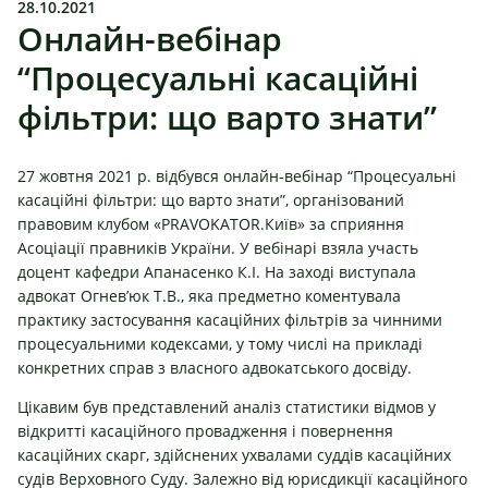
28.10.2021
Онлайн-вебінар
“Процесуальні касаційні
фільтри: що варто знати”
27 жовтня 2021 р. відбувся онлайн-вебінар “Процесуальні
касаційні фільтри: що варто знати”, організований
правовим клубом «PRAVOKATOR.Київ» за сприяння
Асоціації правників України. У вебінарі взяла участь
доцент кафедри Апанасенко К.І. На заході виступала
адвокат Огнев’юк Т.В., яка предметно коментувала
практику застосування касаційних фільтрів за чинними
процесуальними кодексами, у тому числі на прикладі
конкретних справ з власного адвокатського досвіду.
Цікавим був представлений аналіз статистики відмов у
відкритті касаційного провадження і повернення
касаційних скарг, здійснених ухвалами суддів касаційних
судів Верховного Суду. Залежно від юрисдикції касаційного