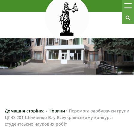
Домашня сторінка
›
Новини
›
Перемога здобувачки групи
ЦГЮ-201 Шевченко В. у Всеукраїнському конкурсі
студентських наукових робіт