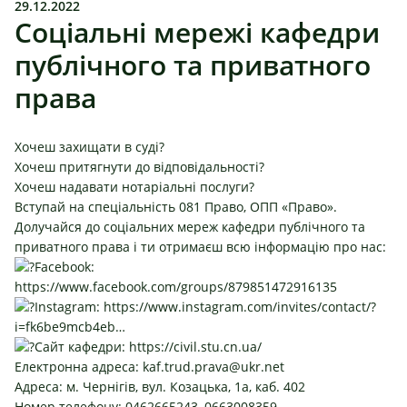
29.12.2022
Соціальні мережі кафедри
публічного та приватного
права
Хочеш захищати в суді?
Хочеш притягнути до відповідальності?
Хочеш надавати нотаріальні послуги?
Вступай на спеціальність 081 Право, ОПП «Право».
Долучайся до соціальних мереж кафедри публічного та
приватного права і ти отримаєш всю інформацію про нас:
Facebook:
https://www.facebook.com/groups/879851472916135
Instagram:
https://www.instagram.com/invites/contact/?
i=fk6be9mcb4eb…
Сайт кафедри:
https://civil.stu.cn.ua/
Електронна адреса:
kaf.trud.prava@ukr.net
Адреса: м. Чернігів, вул. Козацька, 1а, каб. 402
Номер телефону: 0462665243, 0663008359