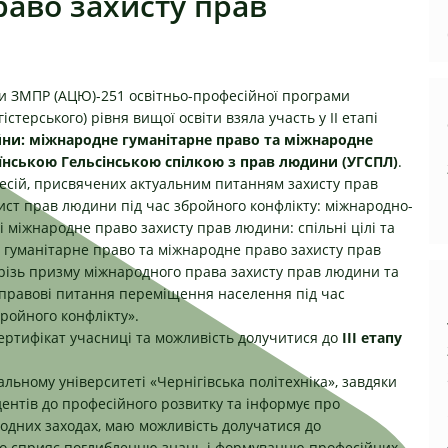
раво захисту прав
упи ЗМПР (АЦЮ)-251 освітньо-професійної програми
стерського) рівня вищої освіти взяла участь у ІІ етапі
йни: міжнародне гуманітарне право та міжнародне
їнською Гельсінською спілкою з прав людини (УГСПЛ)
.
есій, присвячених актуальним питанням захисту прав
хист прав людини під час збройного конфлікту: міжнародно-
 міжнародне право захисту прав людини: спільні цілі та
не гуманітарне право та міжнародне право захисту прав
 крізь призму міжнародного права захисту прав людини та
-правові питання переміщення населення під час
бройного конфлікту».
сертифікат учасниці та можливість долучитися до
ІІІ етапу
льному університеті «Чернігівська політехніка», завдяки
дентів до професійного розвитку та інформує про
ародних заходах, маю можливість долучатися до
, що сприяє поглибленню знань і формуванню професійних