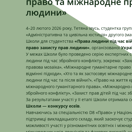
право та міжнародне п
людини»
4–20 лютого 2026 року, Тетяна Івусь, студентка гр
«Адміністративна та цивільна юстиція» другого (магі
Школи для студентства
«Права людини під час ві
право захисту прав людини»
, організованої
Укра
У межах Школи було проведено серію експертних с
людини під час збройного конфлікту, зокрема: «За
правова мозаїка», «Міжнародне гуманітарне право і
відмінні підходи», «Хто та як застосовує міжнарод
людини під час та після війни?», «Право на життя
міжнародного гуманітарного права», «Міжнародно
збройного конфлікту», «Захист прав дітей під час з
За результатами участі у ІІ етапі Школи отримала 
Школи — конкурсу есеїв
.
Навчаючись за спеціальністю D8 «Право» у Націона
підтримці викладацького складу, який заохочує сту
можливості участі у різноманітних освітніх і міжн
міжнародних шкіл, тренінгів та фахових дискусій