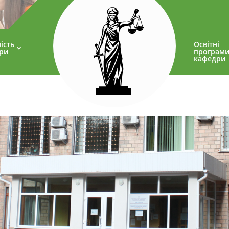
ість
Освітні
ри
програм
кафедри