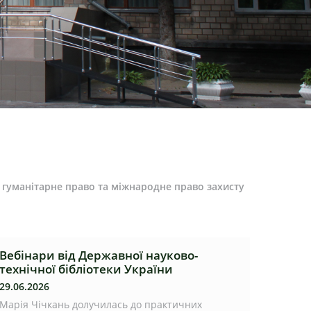
е гуманітарне право та міжнародне право захисту
Вебінари від Державної науково-
технічної бібліотеки України
29.06.2026
Марія Чічкань долучилась до практичних