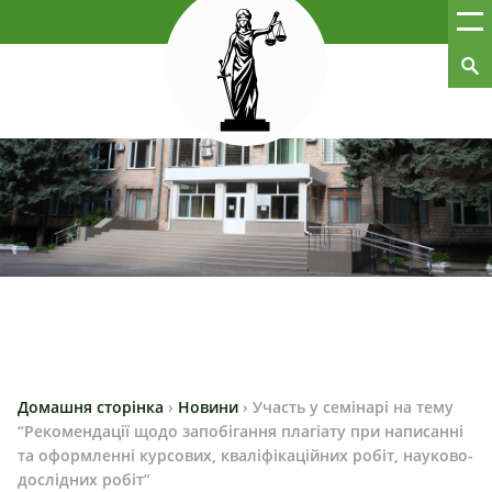
Домашня сторінка
›
Новини
›
Участь у семінарі на тему
“Рекомендації щодо запобігання плагіату при написанні
та оформленні курсових, кваліфікаційних робіт, науково-
дослідних робіт”