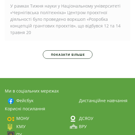
У рамках Тижня науки у Національному університеті
«Чернігівська політехніка» Центром проєктної
діяльності було проведено воркшоп «Розробка
концепцій грантових проєктів», що відбувся 12 та 14
травня 20
ПОКАЗАТИ БІЛЬШЕ
Ми в соціальних мережах
Фейсбук
Дистанційне навчання
Корисні посилання
МОНУ
ДСЯОУ
КМУ
ВРУ
ПУ