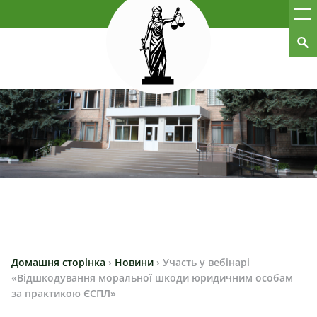
Домашня сторінка
›
Новини
›
Участь у вебінарі
«Відшкодування моральної шкоди юридичним особам
за практикою ЄСПЛ»