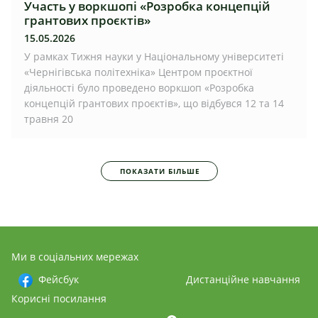
Участь у воркшопі «Розробка концепцій
грантових проєктів»
15.05.2026
У рамках Тижня науки у Національному університеті
«Чернігівська політехніка» Центром проєктної
діяльності було проведено воркшоп «Розробка
концепцій грантових проєктів», що відбувся 12 та 14
травня 20
ПОКАЗАТИ БІЛЬШЕ
Ми в соціальних мережах
Фейсбук
Дистанційне навчання
Корисні посилання