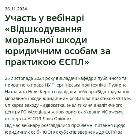
26.11.2024
Участь у вебінарі
«Відшкодування
моральної шкоди
юридичним особам за
практикою ЄСПЛ»
25 листопада 2024 року викладачі к
афедри публічного та
приватного права НУ “Чернігівська політехніка”
Пузирна
Наталія та
Неля Керноз
відвідали вебінар «Відшкодування
моральної шкоди юридичним особам за практикою ЄСПЛ».
Спікерка заходу – адвокатка, аналітикиня аналітичного
центру ГО «Асоціація жінок-юристок України «ЮрФем»,
експертка УГСПЛ Лілія Олійник.
Під час вебінару розглядалися проблемні питання щодо
юридичних осіб ( ЮО) як суб’єктів звернень до ЄСПЛ за