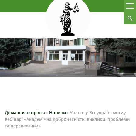
Домашня сторінка
›
Новини
›
Участь у Всеукраїнському
вебінарі «Академічна доброчесність: виклики, проблеми
та перспективи»