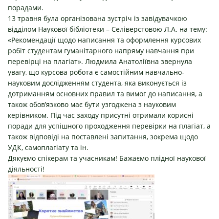
порадами.
13 травня була організована зустріч із завідувачкою
відділом Наукової бібліотеки – Селіверстовою Л.А. на тему:
«Рекомендації щодо написання та оформлення курсових
робіт студентам гуманітарного напряму навчання при
перевірці на плагіат». Людмила Анатоліївна звернула
увагу, що курсова робота є самостійним навчально-
науковим дослідженням студента, яка виконується із
дотриманням основних правил та вимог до написання, а
також обов’язково має бути узгоджена з науковим
керівником. Під час заходу присутні отримали корисні
поради для успішного проходження перевірки на плагіат, а
також відповіді на поставлені запитання, зокрема щодо
УДК, самоплагіату та ін.
Дякуємо спікерам та учасникам! Бажаємо плідної наукової
діяльності!