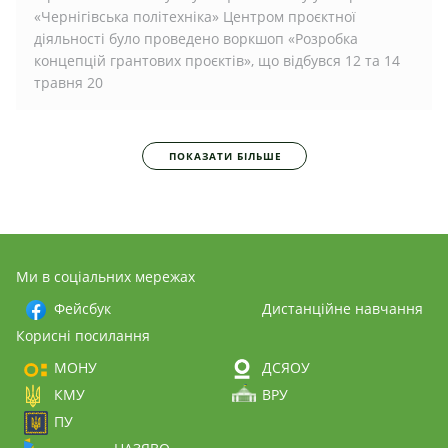
«Чернігівська політехніка» Центром проєктної
діяльності було проведено воркшоп «Розробка
концепцій грантових проєктів», що відбувся 12 та 14
травня 20
ПОКАЗАТИ БІЛЬШЕ
Ми в соціальних мережах
Фейсбук
Дистанційне навчання
Корисні посилання
МОНУ
ДСЯОУ
КМУ
ВРУ
ПУ