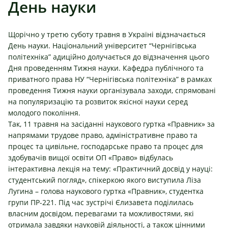
День науки
Щорічно у третю суботу травня в Україні відзначається
День науки. Національний університет “Чернігівська
політехніка”
адиційно долучається до відзначення цього
Дня проведенням Тижня науки.
Кафедра публічного та
приватного права НУ “Чернігівська політехніка”
в рамках
проведення Тижня науки організувала заходи, спрямовані
на популяризацію та розвиток якісної науки серед
молодого покоління.
Так, 11 травня на засіданні наукового гуртка «Правник» за
напрямами трудове право, адміністративне право та
процес та цивільне, господарське право та процес для
здобувачів вищої освіти ОП «Право» відбулась
інтерактивна лекція на тему: «Практичний досвід у науці:
студентський погляд», спікеркою якого виступила
Ліза
Лугина
– голова наукового гуртка «Правник», студентка
групи ПР-221. Під час зустрічі Єлизавета поділилась
власним досвідом, перевагами та можливостями, які
отримала завдяки науковій діяльності, а також цінними