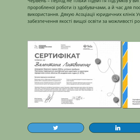
Червень – період не тільки підбиття підсумків у вигл
проробленої роботи із здобувачами, а й час для пос
використання. Дякую
Асоціації юридичних клінік 
забезпечення якості вищої освіти
за можливості рос