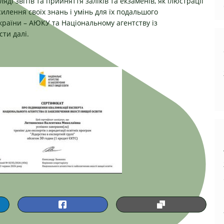
яді звітів та прийняття заліків та екзаменів, як ілюстрації
илення своїх знань і умінь для їх подальшого
України – АЮКУ
та
Національному агентству із
ти далі.