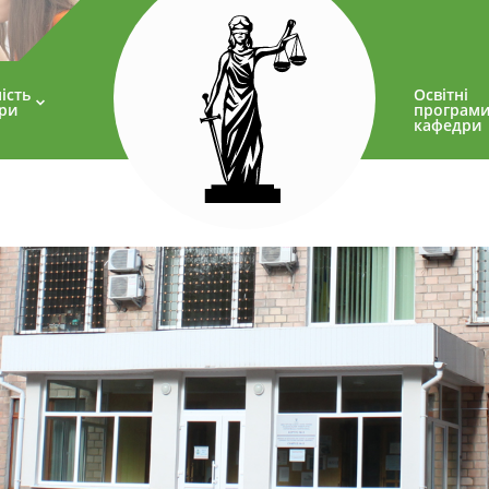
ість
Освітні
ри
програм
кафедри