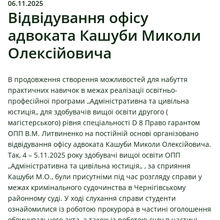
06.11.2025
Відвідування офісу
адвоката Кашуби Миколи
Олексійовича
В продовження створення можливостей для набуття
практичних навичок в межах реалізації освітньо-
професійної програми ,,Адміністративна та цивільна
юстиція,, для здобувачів вищої освіти другого (
магістерського) рівня спеціальності D 8 Право гарантом
ОПП
В.М. Литвиненко
на постійній основі організовано
відвідування офісу адвоката Кашуби Миколи Олексійовича.
Так, 4 – 5.11.2025 року здобувачі вищої освіти ОПП
,,Адміністративна та цивільна юстиція,, , за сприяння
Кашуби М.О., були присутніми під час розгляду справи у
межах кримінального судочинства в Чернігівському
районному суді. У ході слухання справи студенти
ознайомилися із роботою прокурора в частині оголошення
обвинувального акта, а також із роботою суду в частині