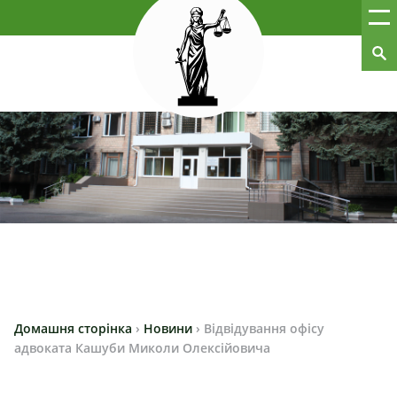
Домашня сторінка
›
Новини
›
Відвідування офісу
адвоката Кашуби Миколи Олексійовича