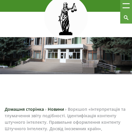
Домашня сторінка
›
Новини
›
Воркшоп «Інтерпретація та
тлумачення звіту подібності. Ідентифікація контенту
штучного інтелекту. Правильне оформлення контенту
Штучного Інтелекту. Досвід іноземних країн»,