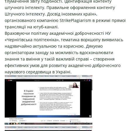
тлумачення звіту подібності. Ідентифікація контенту
штучного інтелекту. Правильне оформлення контенту
Штучного Інтелекту. Досвід іноземних країн»,
організованого компанією StrikePlagiarism в режимі прямої
трансляції на ютуб-каналі.
Враховуючи політику академічної доброчесності НУ
«Чернігівська політехніка», тематика воркшопу виявилась
надзвичайно актуальною та корисною. Дякуємо
організаторам заходу за можливість вдосконалювати
знання та вміння у такій важливій справі – створення
ефективних умов для розвитку академічно доброчесного
наукового середовища в Україні.