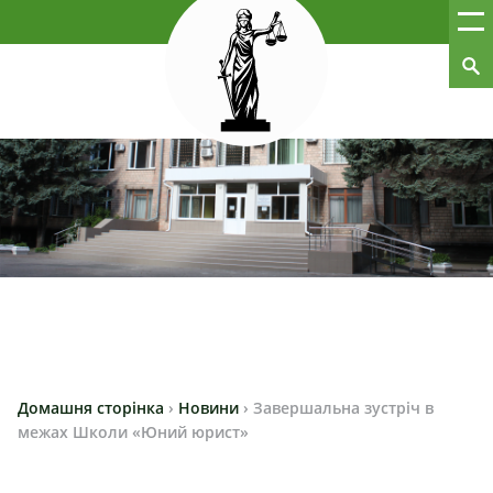
Домашня сторінка
›
Новини
›
Завершальна зустріч в
межах Школи «Юний юрист»