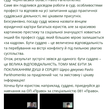
Саме він поділився досвідом роботи в суді, особливостями
професії та відповів на усі запитання щодо практичної
суддівської діяльності, які цікавили присутніх.
Безсумнівно, посаду судді можна назвати вінцем
юридичної кар’єри багатьох юристів, але за красивою
картинкою престижу та соціальної значущості ховається
інший бік професії судді, який більшою мірою залишається
«за кадром». Бути суддею – це величезна відповідальність
та перебування на вістрі конфлікту й під пильною увагою
суспільства.
Отож, результат зустрічі звівся до єдиного: бути суддею –
це ВЕЛИКА ВІДПОВІДАЛЬНІСТЬ, ТОМУ МАЄ БУТИ ЗА
ПОКЛИКАННЯМ ДУШІ й СЕРЦЯ!!! Щиро дякуємо
Pavlo
Parkhomenko
за приділений час та змістовну і цікаву
інформацію!
Хочеш бути юристом, наприклад, суддею, приєднуйся до
навчання на ОП «Право» за спеціальністю 081 «Право».