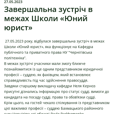
27.05.2023
Завершальна зустріч в
межах Школи «Юний
юрист»
27.05.2023 року, відбулася завершальна зустріч в межах
Школи «Юний юрист», яка функціонує на
Кафедра
публічного та приватного права НУ “Чернігівська
політехніка”
.
В межах зустрічі учасники мали змогу ближче
познайомитися із ще одним представником юридичної
професії – суддею, як фахівцем, який встановлює
справедливість під час здійснення правосуддя.
Завдяки старшому викладачу кафедри
Неля Керноз
присутні дізнались інформацію про статус судді, вимоги до
кандидата на посаду судді, права та обов’язки судді.
Крім цього, на гостей чекало спілкування із представником
цієї важливої професії – суддею Бахмацького районного
суду Чернігівської області
Pavlo Parkhomenko
.