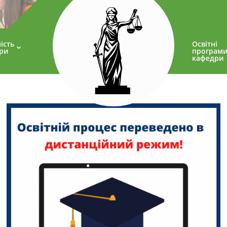
ість
Освітні
ри
програм
кафедри