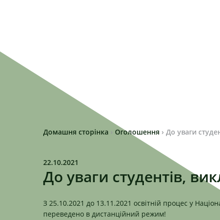
Домашня сторінка
›
Оголошення
›
До уваги студен
22.10.2021
До уваги студентів, вик
З 25.10.2021 до 13.11.2021 освітній процес у Націо
переведено в дистанційний режим!