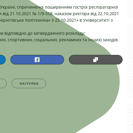
 в Україні, спричиненої поширенням гострої респіраторної
від 21.10.2021 № 1/9-558, наказом ректора від 22.10.2021
рнігівська політехніка» з 25.10.2021» в Університеті з
м відповідно до затвердженого розкладу;
х, спортивних, соціальних, рекламних та інших) заходів.
НАСТУПНА