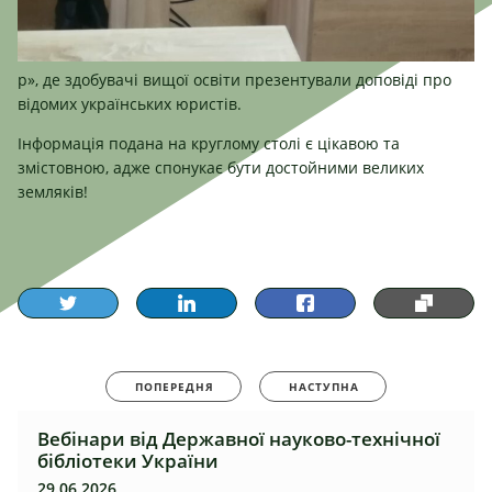
р», де здобувачі вищої освіти презентували доповіді про
відомих українських юристів.
Інформація подана на круглому столі є цікавою та
змістовною, адже спонукає бути достойними великих
земляків!
ПОПЕРЕДНЯ
НАСТУПНА
Вебінари від Державної науково-технічної
бібліотеки України
29.06.2026