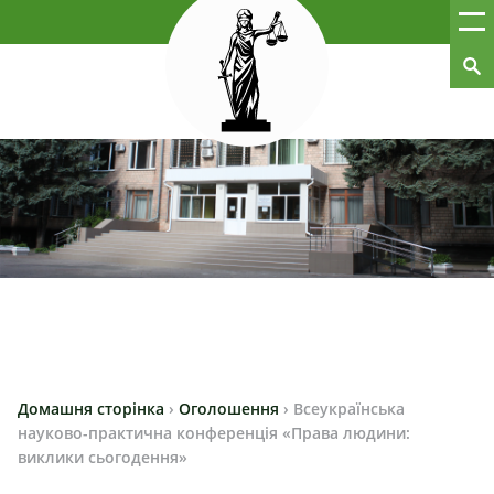
Домашня сторінка
›
Оголошення
›
Всеукраїнська
науково-практична конференція «Права людини:
виклики сьогодення»