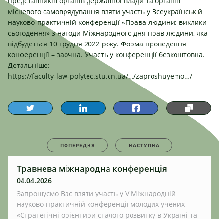
представників органів державної влади та органів
місцевого самоврядування взяти участь у Всеукраїнській
науково-практичній конференції «Права людини: виклики
сьогодення» з нагоди Міжнародного дня прав людини, яка
відбудеться 10 грудня 2022 року. Форма проведення
конференції – заочна. Участь у конференції безкоштовна.
Детальніше:
https://faculty-law-polytec.stu.cn.ua/…/zaproshuyemo…/
ПОПЕРЕДНЯ
НАСТУПНА
Травнева міжнародна конференція
04.04.2026
Запрошуємо Вас взяти участь у V Міжнародній
науково-практичній конференції молодих учених
«Стратегічні орієнтири сталого розвитку в Україні та