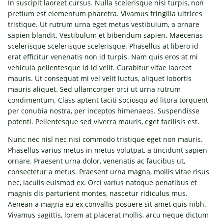
In suscipit laoreet cursus. Nulla scelerisque nisi turpis, non
pretium est elementum pharetra. Vivamus fringilla ultrices
tristique. Ut rutrum urna eget metus vestibulum, a ornare
sapien blandit. Vestibulum et bibendum sapien. Maecenas
scelerisque scelerisque scelerisque. Phasellus at libero id
erat efficitur venenatis non id turpis. Nam quis eros at mi
vehicula pellentesque id id velit. Curabitur vitae laoreet
mauris. Ut consequat mi vel velit luctus, aliquet lobortis
mauris aliquet. Sed ullamcorper orci ut urna rutrum
condimentum. Class aptent taciti sociosqu ad litora torquent
per conubia nostra, per inceptos himenaeos. Suspendisse
potenti. Pellentesque sed viverra mauris, eget facilisis est.
Nunc nec nisl nec nisi commodo tristique eget non mauris.
Phasellus varius metus in metus volutpat, a tincidunt sapien
ornare. Praesent urna dolor, venenatis ac faucibus ut,
consectetur a metus. Praesent urna magna, mollis vitae risus
nec, iaculis euismod ex. Orci varius natoque penatibus et
magnis dis parturient montes, nascetur ridiculus mus.
Aenean a magna eu ex convallis posuere sit amet quis nibh.
Vivamus sagittis, lorem at placerat mollis, arcu neque dictum