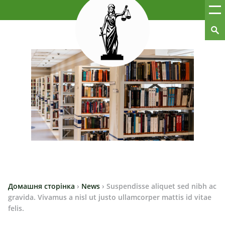
Домашня сторінка
›
News
›
Suspendisse aliquet sed nibh ac
gravida. Vivamus a nisl ut justo ullamcorper mattis id vitae
felis.