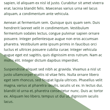
sapien, id aliquam ex nisl id justo. Curabitur sit amet viverra
erat, lacinia blandit felis. Maecenas varius urna vel lacus
aliquam, a condimentum ante vehicula.
Aenean at fermentum sem. Quisque quis quam sem. Duis
hendrerit laoreet velit in condimentum. Vestibulum
fermentum sodales lectus, congue pulvinar sapien ornare
posuere. Integer pellentesque augue non eros accumsan
pharetra. Vestibulum ante ipsum primis in faucibus orci
luctus et ultrices posuere cubilia curae; Integer vehicula
augue eget est sagittis, quis dignissim eros rutrum. Nam ac
mollis elit. Integer dictum dapibus imperdiet.
Suspendisse aliquet sed nibh ac gravida. Vivamus a nisl ut
justo ullamcorper mattis id vitae felis. Nulla ornare libero
eget sem rhoncus, sed feugiat ligula ultrices. Phasellus velit
magna, varius at pharetra iaculis, iaculis ut ex. In lectus dui,
blandit id urna et, pharetra consectetur nunc. Duis ac tortor
ex. Aliquam leo libero, tempus ut dui ut, dignissim iaculis
lacus.