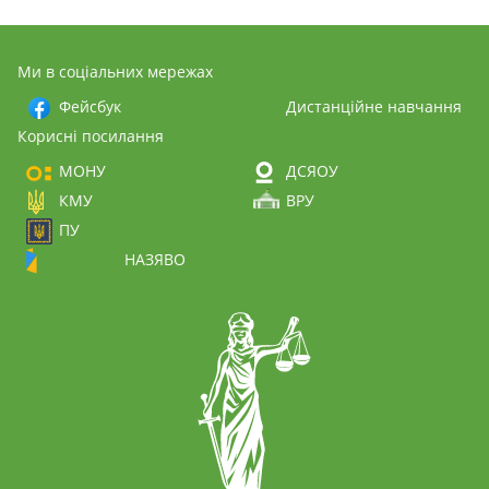
Ми в соціальних мережах
Фейсбук
Дистанційне навчання
Корисні посилання
МОНУ
ДСЯОУ
КМУ
ВРУ
ПУ
НАЗЯВО