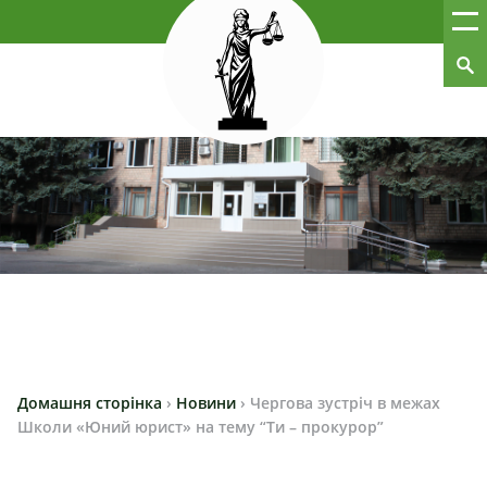
Домашня сторінка
›
Новини
›
Чергова зустріч в межах
Школи «Юний юрист» на тему “Ти – прокурор”