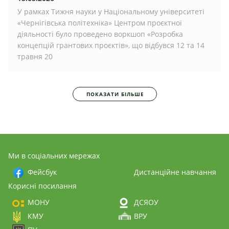
У рамках Тижня науки у Національному університеті
«Чернігівська політехніка» Центром проєктної
діяльності було проведено воркшоп «Розробка
концепцій грантових проєктів», що відбувся 12 та 14
травня 20
ПОКАЗАТИ БІЛЬШЕ
Ми в соціальних мережах
Фейсбук
Дистанційне навчання
Корисні посилання
МОНУ
ДСЯОУ
КМУ
ВРУ