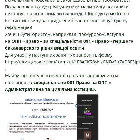
По завершенню зустрічі учасники мали змогу поставити
питання , на які отримали відповіді. Щиро дякуємо Ігорю
Костянтиновичу за приділений час та змістовну і цікаву
інформацію!
Хочеш бути юристом, наприклад, прокурором, вступай
на
ОПП «Право» за спеціальністю 081 «Право» першого
бакалаврского рівня вищої освіти
.
Для участі у наступних заняттях заповніть форму
https://docs.google.com/forms/d/1F8A0K78yNzCNBv3h7XD3F3JpC
.
Майбутніх абітурієнтів магістратури запрошуємо на
навчання за
спеціальністю 081 Право на ОПП «
Адміністративна та цивільна юстиція».