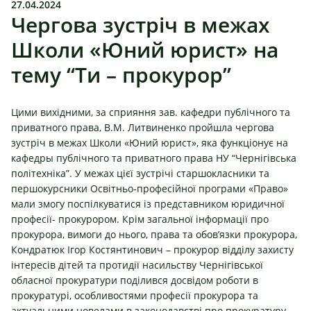
27.04.2024
Чергова зустріч в межах
Школи «Юний юрист» на
тему “Ти – прокурор”
Цими вихідними, за сприяння зав. кафедри публічного та
приватного права, В.М.
Литви
н
енко
пройшла чергова
зустріч в межах Школи «Юний юрист», яка функціонує на
к
афедры публічного та приватного права НУ “Чернігівська
політехніка”
. У межах цієї зустрічі старшокласники та
першокурсники Освітньо-професійної програми «Право»
мали змогу поспілкуватися із представником юридичної
професії- прокурором. Крім загальної інформації про
прокурора, вимоги до нього, права та обов’язки прокурора,
Кондратюк Ігор Костянтинович – прокурор відділу захисту
інтересів дітей та протидії насильству Чернігівської
обласної прокуратури поділився досвідом роботи в
прокуратурі, особливостями професії прокурора та
актуальними новелами в законодавстві про прокуратуру.