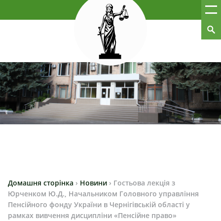
Домашня сторінка
›
Новини
›
Гостьова лекція з
Юрченком Ю.Д., Начальником Головного управління
Пенсійного фонду України в Чернігівській області у
рамках вивчення дисципліни «Пенсійне право»