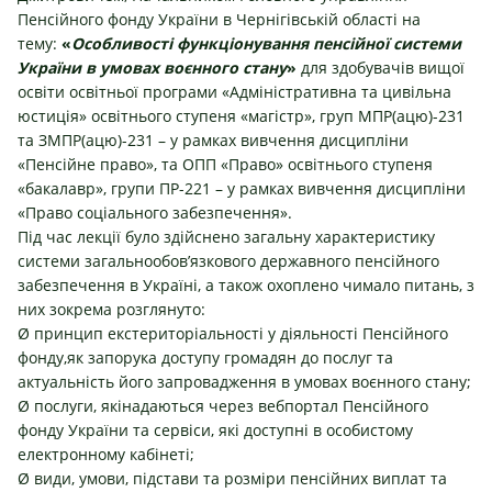
Пенсійного фонду України в Чернігівській області на
тему:
«
Особливості функціонування пенсійної системи
України в умовах воєнного стану
»
для здобувачів вищої
освіти освітньої програми «Адміністративна та цивільна
юстиція» освітнього ступеня «магістр», груп МПР(ацю)-231
та ЗМПР(ацю)-231 – у рамках вивчення дисципліни
«Пенсійне право», та ОПП «Право» освітнього ступеня
«бакалавр», групи ПР-221 – у рамках вивчення дисципліни
«Право соціального забезпечення».
Під час лекції було здійснено загальну характеристику
системи загальнообов’язкового державного пенсійного
забезпечення в Україні, а також охоплено чимало питань, з
них зокрема розглянуто:
Ø принцип екстериторіальності у діяльності Пенсійного
фонду,як запорука доступу громадян до послуг та
актуальність його запровадження в умовах воєнного стану;
Ø послуги, якінадаються через вебпортал Пенсійного
фонду України та сервіси, які доступні в особистому
електронному кабінеті;
Ø види, умови, підстави та розміри пенсійних виплат та