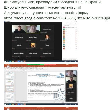
які є актуальними, враховуючи сьогодення нашої країни.
Щиро дякуємо спікерам і учасникам зустрічі!
Для участі у наступних заняттях заповніть форму
https://docs.google.com/forms/d/1F8A0K78yNzCNBv3h7XD3F3JpC