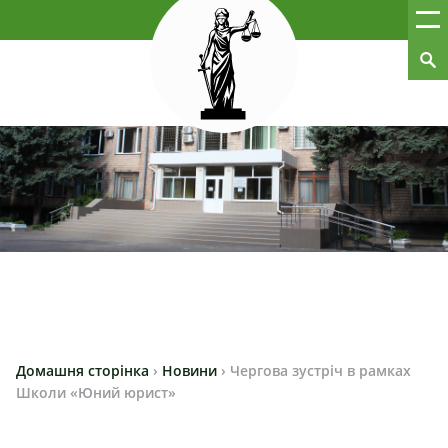
Домашня сторінка
›
Новини
›
Чергова зустріч в рамках
Школи «Юний юрист»