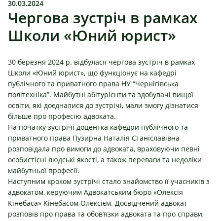
30.03.2024
Чергова зустріч в рамках
Школи «Юний юрист»
30 березня 2024 р. відбулася чергова зустріч в рамках
Школи «Юний юрист», що функціонує на к
афедрі
публічного та приватного права НУ “Чернігівська
політехніка”
. Майбутні абітурієнти та здобувачі вищої
освіти, які доєдналися до зустрічі, мали змогу дізнатися
більше про професію адвоката.
На початку зустрічі доцентка кафедри публічного та
приватного права Пузирна Наталія Станіславівна
розповідала про вимоги до адвоката, враховуючи певні
особистісні людські якості, а також переваги та недоліки
майбутньої професії.
Наступним кроком зустрічі стало знайомство її учасників з
адвокатом, керуючим Адвокатським бюро «Олексія
Кінебаса» Кінебасом Олексієм. Досвідчений адвокат
розповів про права та обов’язки адвоката та про справи,