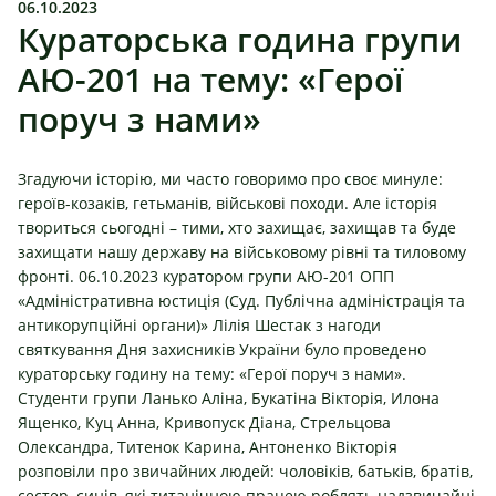
06.10.2023
Кураторська година групи
АЮ-201 на тему: «Герої
поруч з нами»
Згадуючи історію, ми часто говоримо про своє минуле:
героїв-козаків, гетьманів, військові походи. Але історія
твориться сьогодні – тими, хто захищає, захищав та буде
захищати нашу державу на військовому рівні та тиловому
фронті. 06.10.2023 куратором групи АЮ-201 ОПП
«Адміністративна юстиція (Суд. Публічна адміністрація та
антикорупційні органи)» Лілія Шестак з нагоди
святкування Дня захисників України було проведено
кураторську годину на тему: «Герої поруч з нами».
Студенти групи Ланько Аліна, Букатіна Вікторія, Илона
Ященко, Куц Анна, Кривопуск Діана, Стрельцова
Олександра, Титенок Карина, Антоненко Вікторія
розповіли про звичайних людей: чоловіків, батьків, братів,
сестер, синів, які титанічною працею роблять надзвичайні