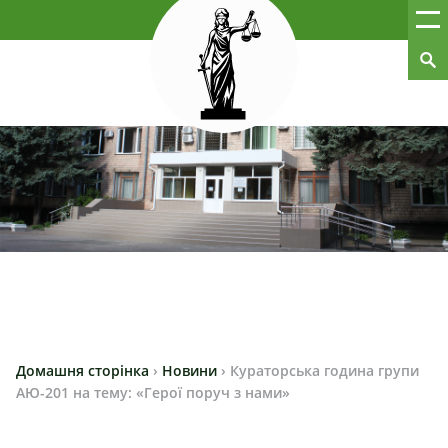
Домашня сторінка
›
Новини
›
Кураторська година групи
АЮ-201 на тему: «Герої поруч з нами»