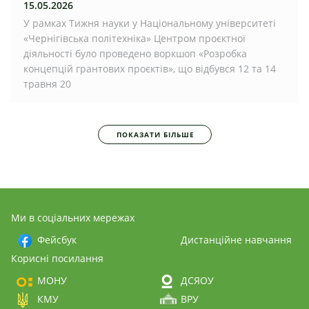
15.05.2026
У рамках Тижня науки у Національному університеті
«Чернігівська політехніка» Центром проєктної
діяльності було проведено воркшоп «Розробка
концепцій грантових проєктів», що відбувся 12 та 14
травня 20
ПОКАЗАТИ БІЛЬШЕ
Ми в соціальних мережах
Фейсбук
Дистанційне навчання
Корисні посилання
МОНУ
ДСЯОУ
КМУ
ВРУ