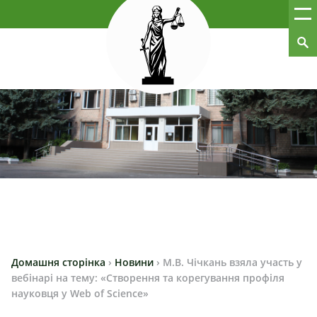
Домашня сторінка
›
Новини
›
М.В. Чічкань взяла участь у
вебінарі на тему: «Створення та корегування профіля
науковця у Web of Science»