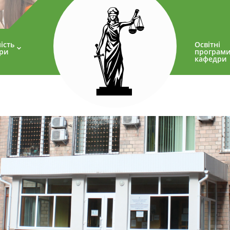
ість
Освітні
ри
програм
кафедри