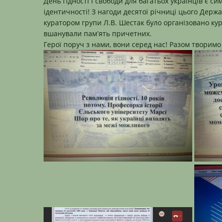
День гідності і свободи для багатьох українців є си
ідентичності! З нагоди десятої річниці цього Держа
куратором групи
Л.В.
Шестак
було організовано кура
вшанували памʼять причетних.
Герої поруч з нами, вони серед нас! Разом творимо