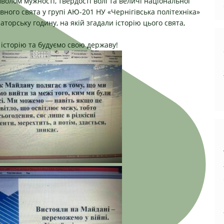
мволом мужності, твердості волі та величі національної
вного свята у групі АЮ-201 НУ «Чернігівська політехніка»
торську годину, на якій згадали історію цього свята,
 історію та будуємо свою державу!