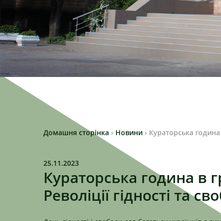
Домашня сторінка
›
Новини
›
Кураторська година 
25.11.2023
Кураторська година в г
Револіції гідності та св