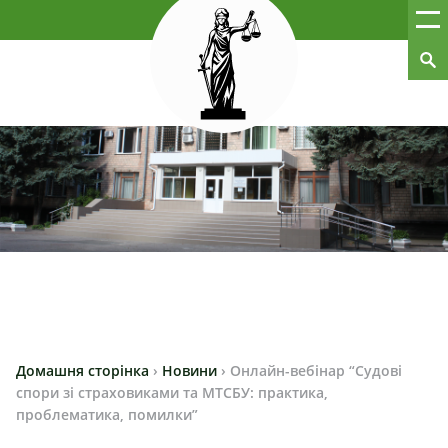
Домашня сторінка
›
Новини
›
Онлайн-вебінар “Судові
спори зі страховиками та МТСБУ: практика,
проблематика, помилки”