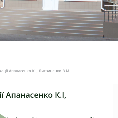
ації Апанасенко К.І, Литвиненко В.М.
ї Апанасенко К.І,