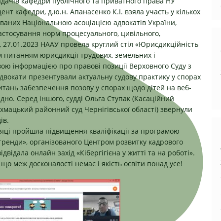
адачів кафедри публічного та приватного права НУ
оцент кафедри, д.ю.н. Апанасенко К.І. взяла участь у кількох
ованих Національною асоціацією адвокатів України,
астосування норм процесуального, цивільного,
, 27.01.2023 НААУ провела круглий стіл «Юрисдикційність
м питанням юрисдикції трудових, земельних і
ою інформацією про правові позиції Верховного Суду з
адвокати презентували актуальну судову практику у спорах
тань забезпечення позову у спорах щодо дітей на веб-
відно. Серед іншого, судді Ольга Ступак (Касаційний
ахмацький районний суд Чернігівської області) звернули
ів.
сяці пройшла підвищення кваліфікації за програмою
тренди», організованого
Центром розвитку кадрового
відала онлайн захід «Кібергігієна у житті та на роботі».
що меж досконалості немає і якість освіти понад усе!