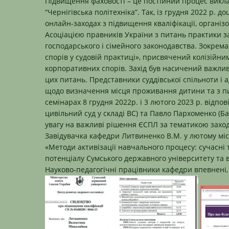
Підвищення фаховості – це постійний процес викл
“Чернігівська політехніка”. Так, із грудня 2022 р. д
онлайн-заходах з підвищення кваліфікації, організ
Асоціацією правників України з питань практики з
господарського і сімейного законодавства. Зокрема
спорів у судовій практиці», присвячений колізійни
корпоративних спорів. Захід був насичений важлив
цих питань. Представники суддівської спільноти і 
щодо визначення місця проживання дитини та з пи
семінарах 8 грудня 2022р. і 3 лютого 2023 р. відпо
цивільний суд у складі ВС) та Павло Пархоменко (Б
увагу на важливі рішення ЄСПЛ за тематикою заход
Завідувачка кафедри Литвиненко В.М. у лютому мі
«Методи активізації навчального процесу: сучасні 
потенціалу Сумського державного університету та від
Науково-педагогічні працівники кафедри впевнені, 