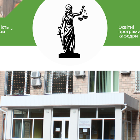
ість
Освітні
ри
програм
кафедри