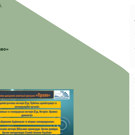
і.
аво»