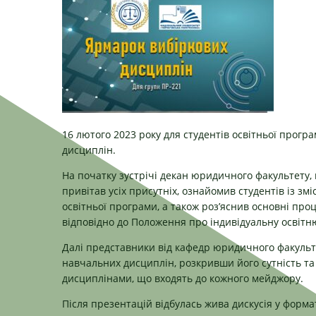
16 лютого 2023 року для студентів освітньої прог
дисциплін.
На початку зустрічі декан юридичного факультету,
привітав усіх присутніх, ознайомив студентів із з
освітньої програми, а також роз’яснив основні пр
відповідно до Положення про індивідуальну освітню
Далі представники від кафедр юридичного факульт
навчальних дисциплін, розкривши його сутність та
дисциплінами, що входять до кожного мейджору.
Після презентацій відбулась жива дискусія у форма