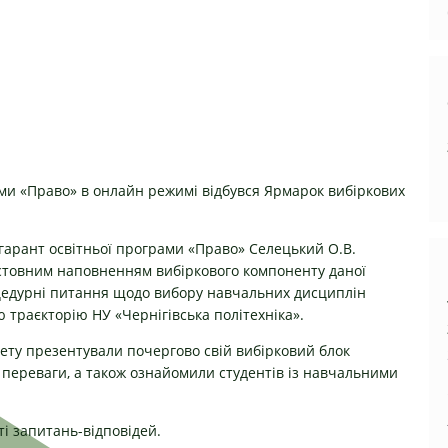
рами «Право» в онлайн режимі відбувся Ярмарок вибіркових
 гарант освітньої програми «Право» Селецький О.В.
містовним наповненням вибіркового компоненту даної
оцедурні питання щодо вибору навчальних дисциплін
 траєкторію НУ «Чернігівська політехніка».
ету презентували почергово свій вибірковий блок
 переваги, а також ознайомили студентів із навчальними
ті запитань-відповідей.