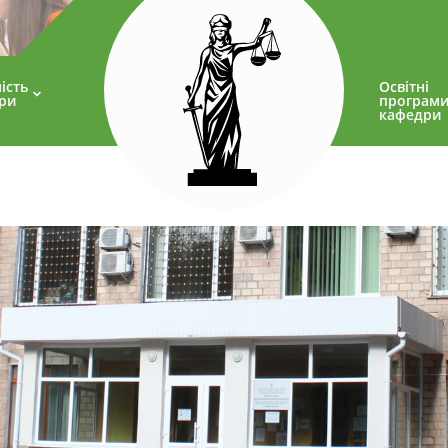
ість
Освітні
ри
програм
кафедри