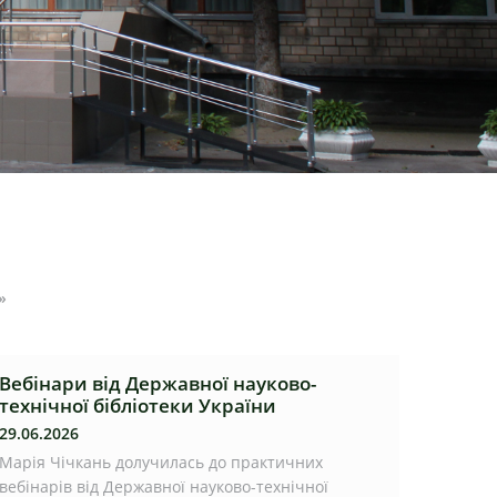
»
Вебінари від Державної науково-
технічної бібліотеки України
29.06.2026
Марія Чічкань долучилась до практичних
вебінарів від Державної науково-технічної