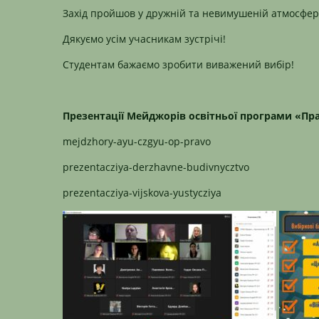
Захід пройшов у дружній та невимушеній атмосфер
Дякуємо усім учасникам зустрічі!
Студентам бажаємо зробити виважений вибір!
Презентації Мейджорів освітньої програми «Пр
mejdzhory-ayu-czgyu-op-pravo
prezentacziya-derzhavne-budivnycztvo
prezentacziya-vijskova-yustycziya