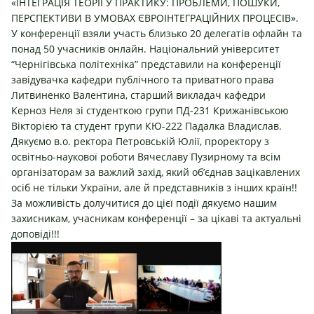
«ІНТЕГРАЦІЯ ТЕОРІЇ У ПРАКТИКУ: ПРОБЛЕМИ, ПОШУКИ,
ПЕРСПЕКТИВИ В УМОВАХ ЄВРОІНТЕГРАЦІЙНИХ ПРОЦЕСІВ».
У конференції взяли участь близько 20 делегатів офлайн та
понад 50 учасників онлайн. Національний університет
“Чернігівська політехніка” представили на конференції
завідувачка кафедри публічного та приватного права
Литвиненко Валентина, старший викладач кафедри
Керноз Неля зі студенткою групи ПД-231 Крижанівською
Вікторією та студент групи КЮ-222 Падалка Владислав.
Дякуємо в.о. ректора Петровській Юлії, проректору з
освітньо-наукової роботи Вячеславу Пузирному та всім
організаторам за важлий захід, який об’єднав зацікавлених
осіб не тільки України, але й представників з інших країн!!
За можливість долучитися до цієї події дякуємо нашим
захисникам, учасникам конференції – за цікаві та актуальні
доповіді!!!