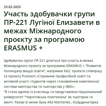
23.02.2025
Участь здобувачки групи
ПР-221 Лугіної Елизавети в
межах Міжнародного
проєкту за програмою
ERASMUS +
Здобувачки групи ПР-221 ділиться про участь в межах
Міжнародного проєкту за програмою ERASMUS + “Розвиток
потенціалу вищої освіти”, напрямок КА2: проєкти співпраці
та проєкту
Promen
t «Сприяння професійній освіті та
активній участі студентів через становлення комплексної
системи менторства та тьюторства у ЗВО»:
“Я стала однією із учасниць та представляла Національний
університет “Чернігівська політехніка” як тьюторка та
менті. Разом зі мною була
Alla Nitchenko
, Координаторка