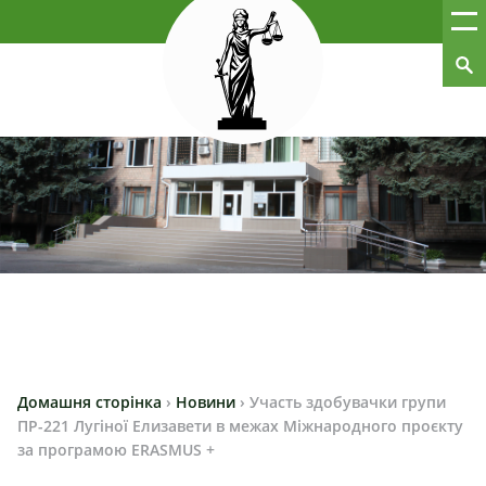
Домашня сторінка
›
Новини
›
Участь здобувачки групи
ПР-221 Лугіної Елизавети в межах Міжнародного проєкту
за програмою ERASMUS +