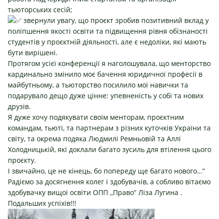
тьюторських сесій;
звернули увагу, що проєкт зробив позитивний вклад у
поліпшення якості освіти та підвищення рівня обізнаності
студентів у проєктній діяльності, але є недоліки, які мають
бути вирішені.
Протягом усієї конференції я наголошувала, що менторство
кардинально змінило моє бачення юридичної професії в
майбутньому, а тьюторство посилило мої навички та
подарувало дещо дуже цінне: упевненість у собі та нових
друзів.
Я дуже хочу подякувати своїм менторам, проєктним
командам, тьюті, та партнерам з різних куточків України та
світу, та окрема подяка Людмилі Ремньовій та Аллі
Холодницькій, які доклали багато зусиль для втілення цього
проєкту.
І звичайно, це не кінець, бо попереду ще багато нового…”
Радіємо за досягнення колег і здобувачів, а собливо вітаємо
здобувачку вищої освіти ОПП ,,Право”
Ліза Лугина
.
Подальших успіхів!!!