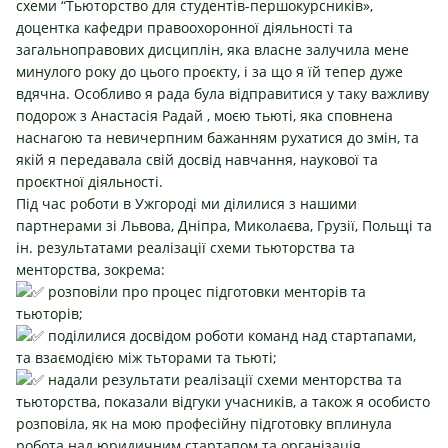
схеми “Тьюторство для студентів-першокурсників»,
доцентка кафедри правоохоронної діяльності та
загальноправових дисциплін, яка власне залучила мене
минулого року до цього проєкту, і за що я їй тепер дуже
вдячна. Особливо я рада була відправитися у таку важливу
подорож з
Анастасія Радай
, моєю тьюті, яка сповнена
наснагою та невичерпним бажанням рухатися до змін, та
якій я передавала свій досвід навчання, наукової та
проєктної діяльності.
Під час роботи в Ужгороді ми ділилися з нашими
партнерами зі Львова, Дніпра, Миколаєва, Грузії, Польщі та
ін. результатами реалізації схеми тьюторства та
менторства, зокрема:
розповіли про процес підготовки менторів та
тьюторів;
поділилися досвідом роботи команд над стартапами,
та взаємодією між тьторами та тьюті;
надали результати реалізації схеми менторства та
тьюторства, показали відгуки учасників, а також я особисто
розповіла, як на мою професійну підготовку вплинула
робота над юридичним стартапом та організація