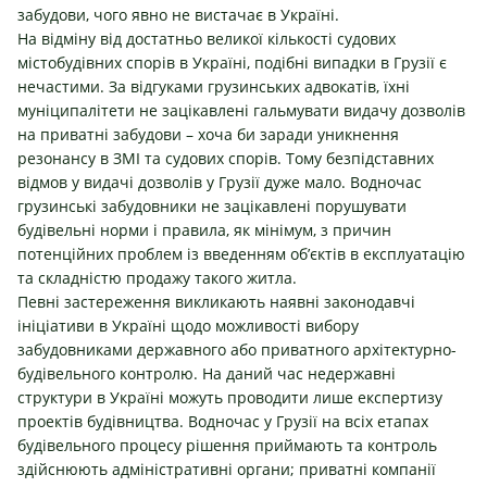
забудови, чого явно не вистачає в Україні.
На відміну від достатньо великої кількості судових
містобудівних спорів в Україні, подібні випадки в Грузії є
нечастими. За відгуками грузинських адвокатів, їхні
муніципалітети не зацікавлені гальмувати видачу дозволів
на приватні забудови – хоча би заради уникнення
резонансу в ЗМІ та судових спорів. Тому безпідставних
відмов у видачі дозволів у Грузії дуже мало. Водночас
грузинські забудовники не зацікавлені порушувати
будівельні норми і правила, як мінімум, з причин
потенційних проблем із введенням об’єктів в експлуатацію
та складністю продажу такого житла.
Певні застереження викликають наявні законодавчі
ініціативи в Україні щодо можливості вибору
забудовниками державного або приватного архітектурно-
будівельного контролю. На даний час недержавні
структури в Україні можуть проводити лише експертизу
проектів будівництва. Водночас у Грузії на всіх етапах
будівельного процесу рішення приймають та контроль
здійснюють адміністративні органи; приватні компанії