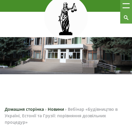
Домашня сторінка
›
Новини
›
Вебінар «Будівництво в
Україні, Естонії та Грузії: порівняння дозвільних
процедур»