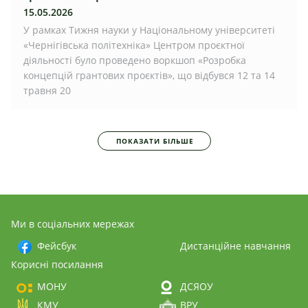
15.05.2026
У рамках Тижня науки у Національному університеті
«Чернігівська політехніка» Центром проєктної
діяльності було проведено воркшоп «Розробка
концепцій грантових проєктів», що відбувся 12 та 14
травня 20
ПОКАЗАТИ БІЛЬШЕ
Ми в соціальних мережах
Фейсбук
Дистанційне навчання
Корисні посилання
МОНУ
ДСЯОУ
КМУ
ВРУ