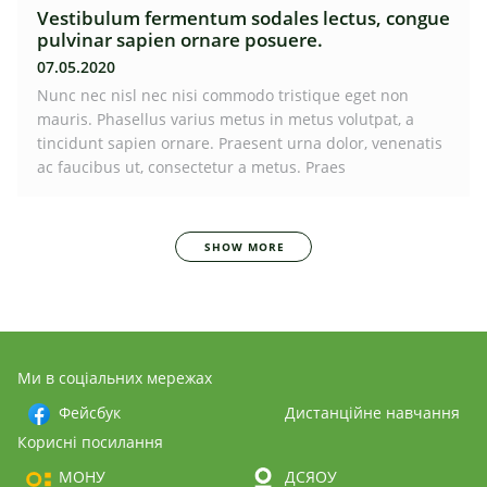
Vestibulum fermentum sodales lectus, congue
pulvinar sapien ornare posuere.
07.05.2020
Nunc nec nisl nec nisi commodo tristique eget non
mauris. Phasellus varius metus in metus volutpat, a
tincidunt sapien ornare. Praesent urna dolor, venenatis
ac faucibus ut, consectetur a metus. Praes
SHOW MORE
Ми в соціальних мережах
Фейсбук
Дистанційне навчання
Корисні посилання
МОНУ
ДСЯОУ