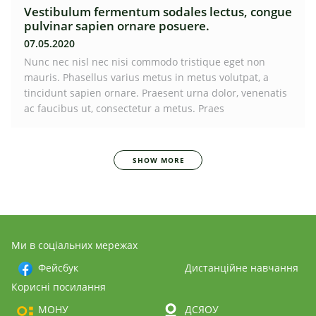
Vestibulum fermentum sodales lectus, congue
pulvinar sapien ornare posuere.
07.05.2020
Nunc nec nisl nec nisi commodo tristique eget non
mauris. Phasellus varius metus in metus volutpat, a
tincidunt sapien ornare. Praesent urna dolor, venenatis
ac faucibus ut, consectetur a metus. Praes
SHOW MORE
Ми в соціальних мережах
Фейсбук
Дистанційне навчання
Корисні посилання
МОНУ
ДСЯОУ