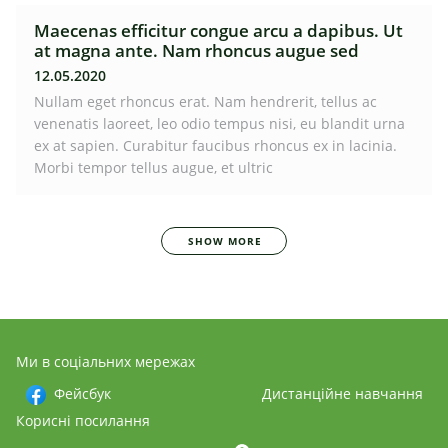
Maecenas efficitur congue arcu a dapibus. Ut
at magna ante. Nam rhoncus augue sed
12.05.2020
Nullam eget rhoncus erat. Nam hendrerit, tellus ac
venenatis laoreet, leo odio tempus nisi, eu blandit urna
ex at sapien. Curabitur faucibus rhoncus ex in lacinia.
Morbi tempor tellus augue, et ultric
SHOW MORE
Ми в соціальних мережах
Фейсбук
Дистанційне навчання
Корисні посилання