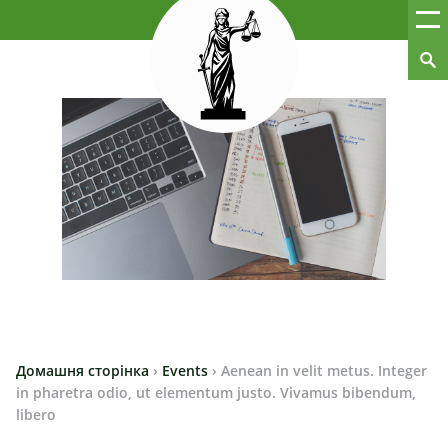
Домашня сторінка
›
Events
›
Aenean in velit metus. Integer
in pharetra odio, ut elementum justo. Vivamus bibendum,
libero