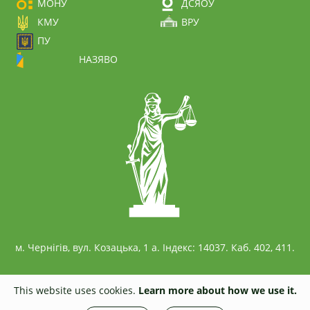
МОНУ
ДСЯОУ
КМУ
ВРУ
ПУ
НАЗЯВО
м. Чернігів, вул. Козацька, 1 а. Індекс: 14037. Каб. 402, 411.
This website uses cookies.
Learn more about how we use it.
© 2026
civil.stu.cn.ua
All rights reserved. Any unauthorized copying is strictly