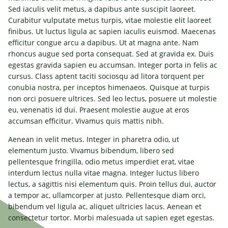
Sed iaculis velit metus, a dapibus ante suscipit laoreet.
Curabitur vulputate metus turpis, vitae molestie elit laoreet
finibus. Ut luctus ligula ac sapien iaculis euismod. Maecenas
efficitur congue arcu a dapibus. Ut at magna ante. Nam
rhoncus augue sed porta consequat. Sed at gravida ex. Duis
egestas gravida sapien eu accumsan. Integer porta in felis ac
cursus. Class aptent taciti sociosqu ad litora torquent per
conubia nostra, per inceptos himenaeos. Quisque at turpis
non orci posuere ultrices. Sed leo lectus, posuere ut molestie
eu, venenatis id dui. Praesent molestie augue at eros
accumsan efficitur. Vivamus quis mattis nibh.
Aenean in velit metus. Integer in pharetra odio, ut
elementum justo. Vivamus bibendum, libero sed
pellentesque fringilla, odio metus imperdiet erat, vitae
interdum lectus nulla vitae magna. Integer luctus libero
lectus, a sagittis nisi elementum quis. Proin tellus dui, auctor
a tempor ac, ullamcorper at justo. Pellentesque diam orci,
bibendum vel ligula ac, aliquet ultricies lacus. Aenean et
consectetur tortor. Morbi malesuada ut sapien eget egestas.